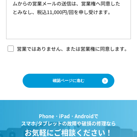
ムからの営業メールの送信は、営業権へ同意した
本規約に基づく本サービスに関する契約は、お客
ドレス、クッキー情報、位置情報、端末の個体
とみなし、税込11,000円/回を申し受けます。
様が修理をご希望になる携帯電話（以下「修理依
識別情報などを指します。
頼品」と言います）について、当社各店舗、当社
ホームページその他でご案内する当社所定の方法
により本サービスをお申込みになり、当社におい
第２条（プライバシー情報の収集方法）
て必要事項および本サービス提供の可否等を確認
当社は、ユーザーが利用する際に氏名、生年月
の後、当社がお客様のご依頼を承諾することをも
営業ではありません、または営業権に同意します。
って成立するものとします。 当社は、本規約に定
日、住所、電話番号、メールアドレス、銀行口
める場合のほか、お客様のご依頼の内容、時期、
座番号、クレジットカード番号、運転免許証番
方法、依頼時提供情報その他の事情によっては本
号などの個人情報をお尋ねすることがありま
サービスを提供できない場合があり、当社の任意
す。また、ユーザーと提携先などとの間でなさ
の判断でご依頼をお断りする場合がございますの
で、ご了承ください。
れたユーザーの個人情報を含む取引記録や、決
済に関する情報を当社の提携先（情報提供元、
広告主、広告配信先などを含みます。以下、｢提
第３条 修理の目的
Phone・iPad・Androidで
携先｣といいます。）などから収集することがあ
当社は、お客様の携帯電話が故障した場合、その
スマホ/タブレットの故障や破損の修理なら
ります。
機能・性能を修復・維持することを目的として、
お気軽にご相談ください！
当社は、ユーザーについて、利用したサービス
本サービスを提供致します。お客様の利用目的や