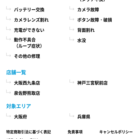
際に、必ず当社各店舗へお問い合わせください。
るために、当社に登録されている情報を入力画
バッテリー交換
カメラ故障
面に表示させたり、ユーザーのご指示に基づい
カメラレンズ割れ
ボタン故障・破損
第６条 修理部品の取扱い
て他のサービスなど（提携先が提供するものも
充電ができない
背面割れ
本サービスで使用する交換部品は、互換製品とな
含みます）に転送したりする目的
ります。 本サービスの提供による部品交換の際に
動作不具合
水没
代金の支払を遅滞したり第三者に損害を発生さ
（ループ症状）
取り外した修理依頼品の部品をリサイクルや分析
せたりするなど、本サービスの利用規約に違反
などのために、当社の任意の判断で回収させてい
その他の修理
したユーザーや、不正・不当な目的でサービス
ただく場合があります。 回収した部品は当社の所
有物として、当社の判断により、再生、利用また
を利用しようとするユーザーの利用をお断りす
店舗一覧
は廃棄等を行いますので、あらかじめご了承くだ
るために、利用態様、氏名や住所など個人を特
さい。
大阪西九条店
神戸三宮駅前店
定するための情報を利用する目的
泉佐野熊取店
ユーザーからのお問い合わせに対応するため
第７条 修理保証について
に、お問い合わせ内容や代金の請求に関する情
対象エリア
当社がおこなった修理において、修理完了日（当
報など当社がユーザーに対してサービスを提供
大阪府
兵庫県
社所定の処理が完了し、修理依頼品をお客様に引
するにあたって必要となる情報や、ユーザーの
き渡せる状態になった日）から1年以内(純正再生
サービス利用状況、連絡先情報などを利用する
特定商取引法に基づく表記
免責事項
キャンセルポリシー
品)または3ヶ月以内(その他の修理対応)に修理依頼
目的