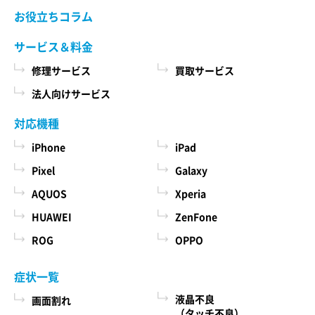
当社ホームページでご確認ください。 当社が修理
お役立ちコラム
た商品、およびそれらの代金などに関する情報
依頼品をお預かりする前に、お客様により修理依
を表示する目的
頼品に取り付けられた記録媒体、SIMカード、ケー
サービス＆料金
ス、その他一切のもの（以下「付加物」としま
ユーザーにお知らせや連絡をするためにメール
修理サービス
買取サービス
す）を修理依頼品から取り外してください。 な
アドレスを利用する場合やユーザーに商品を送
お、修理依頼品に付加物が取り付けられた状態
法人向けサービス
付したり必要に応じて連絡したりするため、氏
で、お客様が修理依頼品を当社にお引渡しされた
名や住所などの連絡先情報を利用する目的
場合、当社は、修理の過程で、付加物に生じうる
対応機種
汚損、破損、紛失その他付加物に関連して生じう
ユーザーの本人確認を行うために、氏名、生年
iPhone
iPad
る一切の損害につき責任を負いかねます。
月日、住所、電話番号、銀行口座番号、クレジ
Pixel
Galaxy
ットカード番号、運転免許証番号、配達証明付
AQUOS
Xperia
き郵便の到達結果などの情報を利用する目的
第５条 料金について
ユーザーに代金を請求するために、購入された
HUAWEI
ZenFone
本サービスの料金（修理料金、その他の費用を含
商品名や数量、利用されたサービスの種類や期
み、以下「サービス料金」と言います）は当社規
ROG
OPPO
定料金を適用します。 サービス料金の概算額は当
間、回数、請求金額、氏名、住所、銀行口座番
社各店舗、当社ホームページでも確認することが
号やクレジットカード番号などの支払に関する
症状一覧
できますが、状況、条件により実際の料金が異な
情報などを利用する目的
液晶不良
画面割れ
る場合がございますので、本サービスをご依頼の
ユーザーが簡便にデータを入力できるようにす
（タッチ不良）