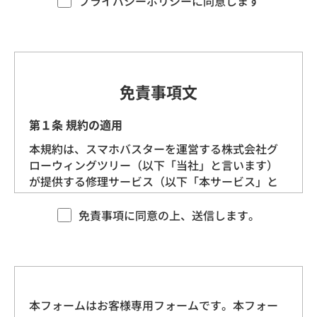
プライバシーポリシーに同意します
す。）を定めます。
第1条（プライバシー情報）
プライバシー情報のうち「個人情報」とは、個
免責事項文
人情報保護法にいう「個人情報」を指すものと
し、生存する個人に関する情報であって、当該
第１条 規約の適用
情報に含まれる氏名、生年月日、住所、電話番
本規約は、スマホバスターを運営する株式会社グ
号、連絡先その他の記述等により特定の個人を
ローウィングツリー（以下「当社」と言います）
識別できる情報を指します。
が提供する修理サービス（以下「本サービス」と
言います）に適用される基本的な条件を定めるも
プライバシー情報のうち「履歴情報および特性
のです。 当社は、本規約に沿ってお客様に本サー
免責事項に同意の上、送信します。
情報」とは、上記に定める「個人情報」以外の
ビスを提供させていただきますので、あらかじめ
ものをいい、ご利用いただいたサービスやご購
本規約にご同意をいただいた上で、本サービスを
入いただいた商品、ご覧になったページや広告
ご利用くださいますようお願いいたします。
の履歴、ユーザーが検索された検索キーワー
ド、ご利用日時、ご利用の方法、ご利用環境、
本フォームはお客様専用フォームです。本フォー
第２条 契約の成立
郵便番号や性別、職業、年齢、ユーザーのIPア