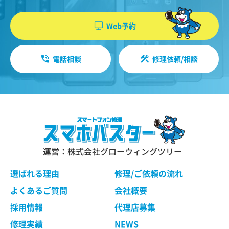
機能・性能に関する特別のご要望等に合致する状
やソフトウエア、購入した商品、閲覧したペー
態にすることをお約束するものではありません。
ジや広告の履歴、検索した検索キーワード、利
Web予約
修理依頼品の点検作業の結果、その状態・状況に
用日時、利用方法、利用環境（携帯端末を通じ
よっては修理等の処理ができない場合があります
てご利用の場合の当該端末の通信状態、利用に
ので、ご了承ください。 当社は、お客様の修理依
電話相談
修理依頼/相談
際しての各種設定情報なども含みます）、IPア
頼品の状態、故障部分あるいは当社の事情によ
り、修理による対応が不可能、困難または合理的
ドレス、クッキー情報、位置情報、端末の個体
でないと判断した場合に、当社が選定する同等程
識別情報などの履歴情報および特性情報を、ユ
度の機能・性能を有する製品（修理依頼品と類似
ーザーが当社や提携先のサービスを利用しまた
の製品・異機種を含みます）（以下「交換品」と
はページを閲覧する際に収集します。
言います）と修理依頼品との交換をもって、本サ
ービスの提供とさせていただく場合がございま
す。交換品との交換にご同意いただけない場合
運営：株式会社グローウィングツリー
第３条（個人情報を収集・利用する目的）
は、本サービスのご依頼をキャンセルされたもの
として取り扱わせていただきます。
選ばれる理由
修理/ご依頼の流れ
当社が個人情報を収集・利用する目的は、以下の
とおりです。
よくあるご質問
会社概要
ユーザーに自分の利用状況の閲覧を行っていた
第４条 修理の手続き
採用情報
代理店募集
だくために、氏名、住所、連絡先、支払方法な
本規約に基づき当社が行う修理は、当社各店舗、
修理実績
NEWS
どの登録情報、利用されたサービスや購入され