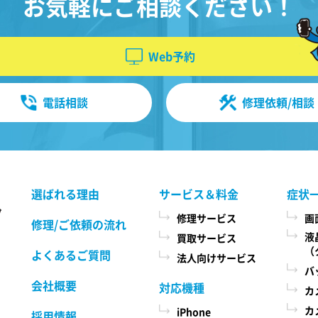
お気軽にご相談ください！
の方法により本サービスをお申込みに
なり、当社において必要事項および本
情報
サービス提供の可否等を確認の後、当
Web予約
定め
社がお客様のご依頼を承諾することを
い、
もって成立するものとします。 当社
購入
は、本規約に定める場合のほか、お客
電話相談
修理依頼/相談
様のご依頼の内容、時期、方法、依頼
ペー
時提供情報その他の事情によっては本
索さ
サービスを提供できない場合があり、
時、
当社の任意の判断でご依頼をお断りす
便番
る場合がございますので、ご了承くだ
選ばれる理由
サービス＆料金
症状
さい。
ーの
置情
修理サービス
画
修理/ご依頼の流れ
指し
液
買取サービス
第３条 修理の目的
（
よくあるご質問
法人向けサービス
当社は、お客様の携帯電話が故障した
バ
場合、その機能・性能を修復・維持す
会社概要
対応機種
カ
ることを目的として、本サービスを提
方
カ
iPhone
供致します。お客様の利用目的や機
採用情報