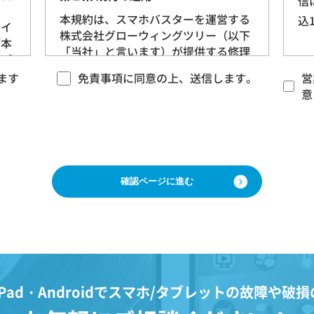
信
当
本規約は、スマホバスターを運営する
込
サイ
株式会社グローウィングツリー（以下
「本
「当社」と言います）が提供する修理
るプ
サービス（以下「本サービス」と言い
、以
ます
免責事項に同意の上、送信します。
営
ます）に適用される基本的な条件を定
（以
意
めるものです。 当社は、本規約に沿っ
）を
てお客様に本サービスを提供させてい
ただきますので、あらかじめ本規約に
ご同意をいただいた上で、本サービス
をご利用くださいますようお願いいた
します。
情
う
第２条 契約の成立
生存
本規約に基づく本サービスに関する契
、当
約は、お客様が修理をご希望になる携
日、
帯電話（以下「修理依頼品」と言いま
Pad・Androidで
スマホ/タブレットの故障や破損
の記
す）について、当社各店舗、当社ホー
きる
ムページその他でご案内する当社所定