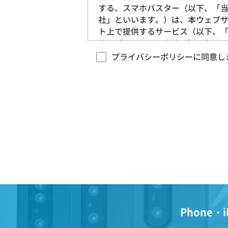
する、スマホバスター（以下、「
社」といいます。）は、本ウェブ
ト上で提供するサービス（以下、
サービス」といいます。）におけ
ライバシー情報の取扱いについて
プライバシーポリシーに同意し
下のとおりプライバシーポリシー
下、「本ポリシー」といいます。
定めます。
第1条（プライバシー情報）
プライバシー情報のうち「個人
報」とは、個人情報保護法にい
「個人情報」を指すものとし、
する個人に関する情報であって
該情報に含まれる氏名、生年月
Phone・i
住所、電話番号、連絡先その他
述等により特定の個人を識別で