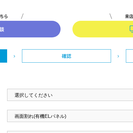
ちら
来
談
確認