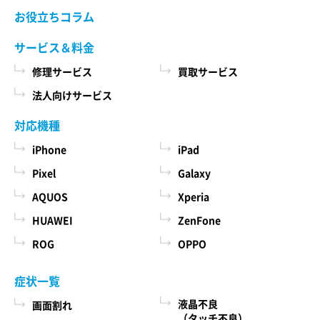
当社ホームページでご確認ください。 当社が修理
お役立ちコラム
た商品、およびそれらの代金などに関する情報
依頼品をお預かりする前に、お客様により修理依
を表示する目的
頼品に取り付けられた記録媒体、SIMカード、ケー
サービス＆料金
ス、その他一切のもの（以下「付加物」としま
ユーザーにお知らせや連絡をするためにメール
修理サービス
買取サービス
す）を修理依頼品から取り外してください。 な
アドレスを利用する場合やユーザーに商品を送
お、修理依頼品に付加物が取り付けられた状態
法人向けサービス
付したり必要に応じて連絡したりするため、氏
で、お客様が修理依頼品を当社にお引渡しされた
名や住所などの連絡先情報を利用する目的
場合、当社は、修理の過程で、付加物に生じうる
対応機種
汚損、破損、紛失その他付加物に関連して生じう
ユーザーの本人確認を行うために、氏名、生年
iPhone
iPad
る一切の損害につき責任を負いかねます。
月日、住所、電話番号、銀行口座番号、クレジ
Pixel
Galaxy
ットカード番号、運転免許証番号、配達証明付
AQUOS
Xperia
き郵便の到達結果などの情報を利用する目的
第５条 料金について
ユーザーに代金を請求するために、購入された
HUAWEI
ZenFone
本サービスの料金（修理料金、その他の費用を含
商品名や数量、利用されたサービスの種類や期
み、以下「サービス料金」と言います）は当社規
ROG
OPPO
定料金を適用します。 サービス料金の概算額は当
間、回数、請求金額、氏名、住所、銀行口座番
社各店舗、当社ホームページでも確認することが
号やクレジットカード番号などの支払に関する
症状一覧
できますが、状況、条件により実際の料金が異な
情報などを利用する目的
液晶不良
画面割れ
る場合がございますので、本サービスをご依頼の
ユーザーが簡便にデータを入力できるようにす
（タッチ不良）