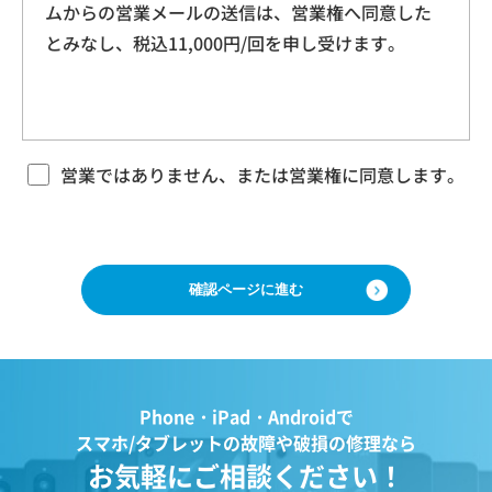
ムからの営業メールの送信は、営業権へ同意した
本規約に基づく本サービスに関する契約は、お客
ドレス、クッキー情報、位置情報、端末の個体
とみなし、税込11,000円/回を申し受けます。
様が修理をご希望になる携帯電話（以下「修理依
識別情報などを指します。
頼品」と言います）について、当社各店舗、当社
ホームページその他でご案内する当社所定の方法
により本サービスをお申込みになり、当社におい
第２条（プライバシー情報の収集方法）
て必要事項および本サービス提供の可否等を確認
当社は、ユーザーが利用する際に氏名、生年月
の後、当社がお客様のご依頼を承諾することをも
営業ではありません、または営業権に同意します。
って成立するものとします。 当社は、本規約に定
日、住所、電話番号、メールアドレス、銀行口
める場合のほか、お客様のご依頼の内容、時期、
座番号、クレジットカード番号、運転免許証番
方法、依頼時提供情報その他の事情によっては本
号などの個人情報をお尋ねすることがありま
サービスを提供できない場合があり、当社の任意
す。また、ユーザーと提携先などとの間でなさ
の判断でご依頼をお断りする場合がございますの
で、ご了承ください。
れたユーザーの個人情報を含む取引記録や、決
済に関する情報を当社の提携先（情報提供元、
広告主、広告配信先などを含みます。以下、｢提
第３条 修理の目的
Phone・iPad・Androidで
携先｣といいます。）などから収集することがあ
当社は、お客様の携帯電話が故障した場合、その
スマホ/タブレットの故障や破損の修理なら
ります。
機能・性能を修復・維持することを目的として、
お気軽にご相談ください！
当社は、ユーザーについて、利用したサービス
本サービスを提供致します。お客様の利用目的や