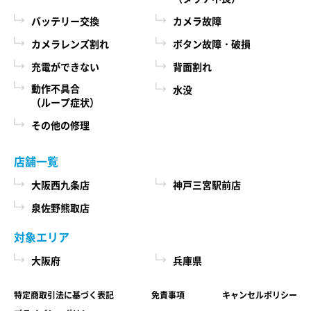
際に、必ず当社各店舗へお問い合わせください。
るために、当社に登録されている情報を入力画
バッテリー交換
カメラ故障
面に表示させたり、ユーザーのご指示に基づい
カメラレンズ割れ
ボタン故障・破損
第６条 修理部品の取扱い
て他のサービスなど（提携先が提供するものも
充電ができない
背面割れ
本サービスで使用する交換部品は、互換製品とな
含みます）に転送したりする目的
ります。 本サービスの提供による部品交換の際に
動作不具合
水没
代金の支払を遅滞したり第三者に損害を発生さ
（ループ症状）
取り外した修理依頼品の部品をリサイクルや分析
せたりするなど、本サービスの利用規約に違反
などのために、当社の任意の判断で回収させてい
その他の修理
したユーザーや、不正・不当な目的でサービス
ただく場合があります。 回収した部品は当社の所
有物として、当社の判断により、再生、利用また
を利用しようとするユーザーの利用をお断りす
店舗一覧
は廃棄等を行いますので、あらかじめご了承くだ
るために、利用態様、氏名や住所など個人を特
さい。
大阪西九条店
神戸三宮駅前店
定するための情報を利用する目的
泉佐野熊取店
ユーザーからのお問い合わせに対応するため
第７条 修理保証について
に、お問い合わせ内容や代金の請求に関する情
対象エリア
当社がおこなった修理において、修理完了日（当
報など当社がユーザーに対してサービスを提供
大阪府
兵庫県
社所定の処理が完了し、修理依頼品をお客様に引
するにあたって必要となる情報や、ユーザーの
き渡せる状態になった日）から1年以内(純正再生
サービス利用状況、連絡先情報などを利用する
特定商取引法に基づく表記
免責事項
キャンセルポリシー
品)または3ヶ月以内(その他の修理対応)に修理依頼
目的