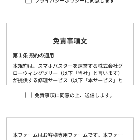
プライバシーポリシーに同意します
す。）を定めます。
第1条（プライバシー情報）
プライバシー情報のうち「個人情報」とは、個
免責事項文
人情報保護法にいう「個人情報」を指すものと
し、生存する個人に関する情報であって、当該
第１条 規約の適用
情報に含まれる氏名、生年月日、住所、電話番
本規約は、スマホバスターを運営する株式会社グ
号、連絡先その他の記述等により特定の個人を
ローウィングツリー（以下「当社」と言います）
識別できる情報を指します。
が提供する修理サービス（以下「本サービス」と
言います）に適用される基本的な条件を定めるも
プライバシー情報のうち「履歴情報および特性
のです。 当社は、本規約に沿ってお客様に本サー
免責事項に同意の上、送信します。
情報」とは、上記に定める「個人情報」以外の
ビスを提供させていただきますので、あらかじめ
ものをいい、ご利用いただいたサービスやご購
本規約にご同意をいただいた上で、本サービスを
入いただいた商品、ご覧になったページや広告
ご利用くださいますようお願いいたします。
の履歴、ユーザーが検索された検索キーワー
ド、ご利用日時、ご利用の方法、ご利用環境、
本フォームはお客様専用フォームです。本フォー
第２条 契約の成立
郵便番号や性別、職業、年齢、ユーザーのIPア