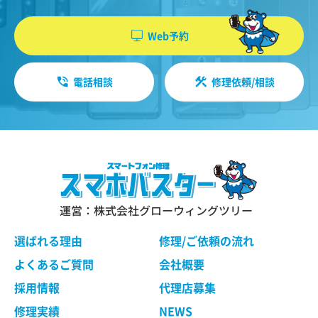
機能・性能に関する特別のご要望等に合致する状
やソフトウエア、購入した商品、閲覧したペー
態にすることをお約束するものではありません。
ジや広告の履歴、検索した検索キーワード、利
Web予約
修理依頼品の点検作業の結果、その状態・状況に
用日時、利用方法、利用環境（携帯端末を通じ
よっては修理等の処理ができない場合があります
てご利用の場合の当該端末の通信状態、利用に
ので、ご了承ください。 当社は、お客様の修理依
電話相談
修理依頼/相談
際しての各種設定情報なども含みます）、IPア
頼品の状態、故障部分あるいは当社の事情によ
り、修理による対応が不可能、困難または合理的
ドレス、クッキー情報、位置情報、端末の個体
でないと判断した場合に、当社が選定する同等程
識別情報などの履歴情報および特性情報を、ユ
度の機能・性能を有する製品（修理依頼品と類似
ーザーが当社や提携先のサービスを利用しまた
の製品・異機種を含みます）（以下「交換品」と
はページを閲覧する際に収集します。
言います）と修理依頼品との交換をもって、本サ
ービスの提供とさせていただく場合がございま
す。交換品との交換にご同意いただけない場合
運営：株式会社グローウィングツリー
第３条（個人情報を収集・利用する目的）
は、本サービスのご依頼をキャンセルされたもの
として取り扱わせていただきます。
選ばれる理由
修理/ご依頼の流れ
当社が個人情報を収集・利用する目的は、以下の
とおりです。
よくあるご質問
会社概要
ユーザーに自分の利用状況の閲覧を行っていた
第４条 修理の手続き
採用情報
代理店募集
だくために、氏名、住所、連絡先、支払方法な
本規約に基づき当社が行う修理は、当社各店舗、
修理実績
NEWS
どの登録情報、利用されたサービスや購入され