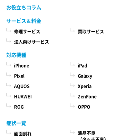
当社ホームページでご確認ください。 当社が修理
お役立ちコラム
た商品、およびそれらの代金などに関する情報
依頼品をお預かりする前に、お客様により修理依
を表示する目的
頼品に取り付けられた記録媒体、SIMカード、ケー
サービス＆料金
ス、その他一切のもの（以下「付加物」としま
ユーザーにお知らせや連絡をするためにメール
修理サービス
買取サービス
す）を修理依頼品から取り外してください。 な
アドレスを利用する場合やユーザーに商品を送
お、修理依頼品に付加物が取り付けられた状態
法人向けサービス
付したり必要に応じて連絡したりするため、氏
で、お客様が修理依頼品を当社にお引渡しされた
名や住所などの連絡先情報を利用する目的
場合、当社は、修理の過程で、付加物に生じうる
対応機種
汚損、破損、紛失その他付加物に関連して生じう
ユーザーの本人確認を行うために、氏名、生年
iPhone
iPad
る一切の損害につき責任を負いかねます。
月日、住所、電話番号、銀行口座番号、クレジ
Pixel
Galaxy
ットカード番号、運転免許証番号、配達証明付
AQUOS
Xperia
き郵便の到達結果などの情報を利用する目的
第５条 料金について
ユーザーに代金を請求するために、購入された
HUAWEI
ZenFone
本サービスの料金（修理料金、その他の費用を含
商品名や数量、利用されたサービスの種類や期
み、以下「サービス料金」と言います）は当社規
ROG
OPPO
定料金を適用します。 サービス料金の概算額は当
間、回数、請求金額、氏名、住所、銀行口座番
社各店舗、当社ホームページでも確認することが
号やクレジットカード番号などの支払に関する
症状一覧
できますが、状況、条件により実際の料金が異な
情報などを利用する目的
液晶不良
画面割れ
る場合がございますので、本サービスをご依頼の
ユーザーが簡便にデータを入力できるようにす
（タッチ不良）