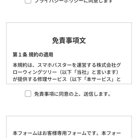
プライバシーポリシーに同意します
す。）を定めます。
第1条（プライバシー情報）
プライバシー情報のうち「個人情報」とは、個
免責事項文
人情報保護法にいう「個人情報」を指すものと
し、生存する個人に関する情報であって、当該
第１条 規約の適用
情報に含まれる氏名、生年月日、住所、電話番
本規約は、スマホバスターを運営する株式会社グ
号、連絡先その他の記述等により特定の個人を
ローウィングツリー（以下「当社」と言います）
識別できる情報を指します。
が提供する修理サービス（以下「本サービス」と
言います）に適用される基本的な条件を定めるも
プライバシー情報のうち「履歴情報および特性
のです。 当社は、本規約に沿ってお客様に本サー
免責事項に同意の上、送信します。
情報」とは、上記に定める「個人情報」以外の
ビスを提供させていただきますので、あらかじめ
ものをいい、ご利用いただいたサービスやご購
本規約にご同意をいただいた上で、本サービスを
入いただいた商品、ご覧になったページや広告
ご利用くださいますようお願いいたします。
の履歴、ユーザーが検索された検索キーワー
ド、ご利用日時、ご利用の方法、ご利用環境、
本フォームはお客様専用フォームです。本フォー
第２条 契約の成立
郵便番号や性別、職業、年齢、ユーザーのIPア