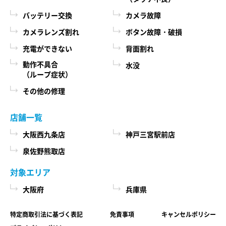
際に、必ず当社各店舗へお問い合わせください。
るために、当社に登録されている情報を入力画
バッテリー交換
カメラ故障
面に表示させたり、ユーザーのご指示に基づい
カメラレンズ割れ
ボタン故障・破損
第６条 修理部品の取扱い
て他のサービスなど（提携先が提供するものも
充電ができない
背面割れ
本サービスで使用する交換部品は、互換製品とな
含みます）に転送したりする目的
ります。 本サービスの提供による部品交換の際に
動作不具合
水没
代金の支払を遅滞したり第三者に損害を発生さ
（ループ症状）
取り外した修理依頼品の部品をリサイクルや分析
せたりするなど、本サービスの利用規約に違反
などのために、当社の任意の判断で回収させてい
その他の修理
したユーザーや、不正・不当な目的でサービス
ただく場合があります。 回収した部品は当社の所
有物として、当社の判断により、再生、利用また
を利用しようとするユーザーの利用をお断りす
店舗一覧
は廃棄等を行いますので、あらかじめご了承くだ
るために、利用態様、氏名や住所など個人を特
さい。
大阪西九条店
神戸三宮駅前店
定するための情報を利用する目的
泉佐野熊取店
ユーザーからのお問い合わせに対応するため
第７条 修理保証について
に、お問い合わせ内容や代金の請求に関する情
対象エリア
当社がおこなった修理において、修理完了日（当
報など当社がユーザーに対してサービスを提供
大阪府
兵庫県
社所定の処理が完了し、修理依頼品をお客様に引
するにあたって必要となる情報や、ユーザーの
き渡せる状態になった日）から1年以内(純正再生
サービス利用状況、連絡先情報などを利用する
特定商取引法に基づく表記
免責事項
キャンセルポリシー
品)または3ヶ月以内(その他の修理対応)に修理依頼
目的