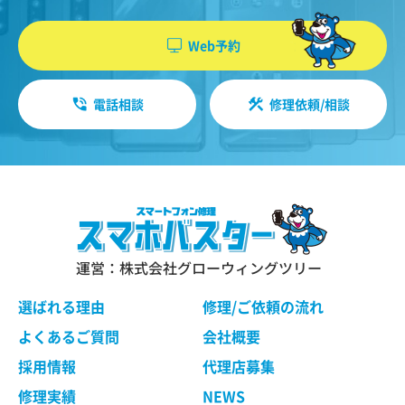
機能・性能に関する特別のご要望等に合致する状
やソフトウエア、購入した商品、閲覧したペー
態にすることをお約束するものではありません。
ジや広告の履歴、検索した検索キーワード、利
Web予約
修理依頼品の点検作業の結果、その状態・状況に
用日時、利用方法、利用環境（携帯端末を通じ
よっては修理等の処理ができない場合があります
てご利用の場合の当該端末の通信状態、利用に
ので、ご了承ください。 当社は、お客様の修理依
電話相談
修理依頼/相談
際しての各種設定情報なども含みます）、IPア
頼品の状態、故障部分あるいは当社の事情によ
り、修理による対応が不可能、困難または合理的
ドレス、クッキー情報、位置情報、端末の個体
でないと判断した場合に、当社が選定する同等程
識別情報などの履歴情報および特性情報を、ユ
度の機能・性能を有する製品（修理依頼品と類似
ーザーが当社や提携先のサービスを利用しまた
の製品・異機種を含みます）（以下「交換品」と
はページを閲覧する際に収集します。
言います）と修理依頼品との交換をもって、本サ
ービスの提供とさせていただく場合がございま
す。交換品との交換にご同意いただけない場合
運営：株式会社グローウィングツリー
第３条（個人情報を収集・利用する目的）
は、本サービスのご依頼をキャンセルされたもの
として取り扱わせていただきます。
選ばれる理由
修理/ご依頼の流れ
当社が個人情報を収集・利用する目的は、以下の
とおりです。
よくあるご質問
会社概要
ユーザーに自分の利用状況の閲覧を行っていた
第４条 修理の手続き
採用情報
代理店募集
だくために、氏名、住所、連絡先、支払方法な
本規約に基づき当社が行う修理は、当社各店舗、
修理実績
NEWS
どの登録情報、利用されたサービスや購入され