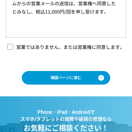
ムからの営業メールの送信は、営業権へ同意した
本規約に基づく本サービスに関する契約は、お客
ドレス、クッキー情報、位置情報、端末の個体
とみなし、税込11,000円/回を申し受けます。
様が修理をご希望になる携帯電話（以下「修理依
識別情報などを指します。
頼品」と言います）について、当社各店舗、当社
ホームページその他でご案内する当社所定の方法
により本サービスをお申込みになり、当社におい
第２条（プライバシー情報の収集方法）
て必要事項および本サービス提供の可否等を確認
当社は、ユーザーが利用する際に氏名、生年月
の後、当社がお客様のご依頼を承諾することをも
営業ではありません、または営業権に同意します。
って成立するものとします。 当社は、本規約に定
日、住所、電話番号、メールアドレス、銀行口
める場合のほか、お客様のご依頼の内容、時期、
座番号、クレジットカード番号、運転免許証番
方法、依頼時提供情報その他の事情によっては本
号などの個人情報をお尋ねすることがありま
サービスを提供できない場合があり、当社の任意
す。また、ユーザーと提携先などとの間でなさ
の判断でご依頼をお断りする場合がございますの
で、ご了承ください。
れたユーザーの個人情報を含む取引記録や、決
済に関する情報を当社の提携先（情報提供元、
広告主、広告配信先などを含みます。以下、｢提
第３条 修理の目的
Phone・iPad・Androidで
携先｣といいます。）などから収集することがあ
当社は、お客様の携帯電話が故障した場合、その
スマホ/タブレットの故障や破損の修理なら
ります。
機能・性能を修復・維持することを目的として、
お気軽にご相談ください！
当社は、ユーザーについて、利用したサービス
本サービスを提供致します。お客様の利用目的や