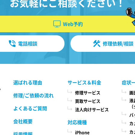
お気軽にご相談ください！
の方法により本サービスをお申込みに
なり、当社において必要事項および本
情報
サービス提供の可否等を確認の後、当
Web予約
定め
社がお客様のご依頼を承諾することを
い、
もって成立するものとします。 当社
購入
は、本規約に定める場合のほか、お客
電話相談
修理依頼/相談
様のご依頼の内容、時期、方法、依頼
ペー
時提供情報その他の事情によっては本
索さ
サービスを提供できない場合があり、
時、
当社の任意の判断でご依頼をお断りす
便番
る場合がございますので、ご了承くだ
選ばれる理由
サービス＆料金
症状
さい。
ーの
置情
修理サービス
画
修理/ご依頼の流れ
指し
液
買取サービス
第３条 修理の目的
（
よくあるご質問
法人向けサービス
当社は、お客様の携帯電話が故障した
バ
場合、その機能・性能を修復・維持す
会社概要
対応機種
カ
ることを目的として、本サービスを提
方
カ
iPhone
供致します。お客様の利用目的や機
採用情報