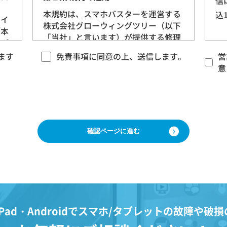
信
当
本規約は、スマホバスターを運営する
込
サイ
株式会社グローウィングツリー（以下
「本
「当社」と言います）が提供する修理
るプ
サービス（以下「本サービス」と言い
、以
ます
免責事項に同意の上、送信します。
営
ます）に適用される基本的な条件を定
（以
意
めるものです。 当社は、本規約に沿っ
）を
てお客様に本サービスを提供させてい
ただきますので、あらかじめ本規約に
ご同意をいただいた上で、本サービス
をご利用くださいますようお願いいた
します。
情
う
第２条 契約の成立
生存
本規約に基づく本サービスに関する契
、当
約は、お客様が修理をご希望になる携
日、
帯電話（以下「修理依頼品」と言いま
Pad・Androidで
スマホ/タブレットの故障や破損
の記
す）について、当社各店舗、当社ホー
きる
ムページその他でご案内する当社所定