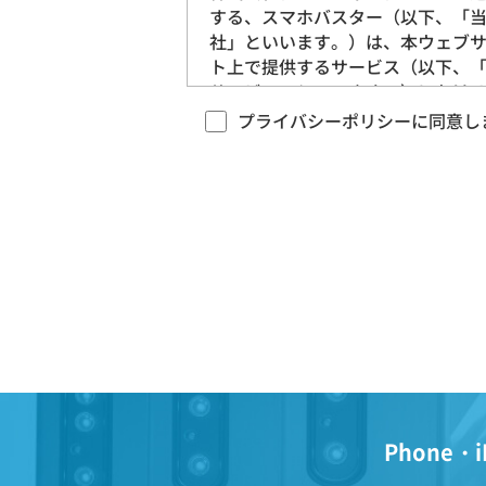
する、スマホバスター（以下、「
社」といいます。）は、本ウェブ
ト上で提供するサービス（以下、
サービス」といいます。）におけ
ライバシー情報の取扱いについて
プライバシーポリシーに同意し
下のとおりプライバシーポリシー
下、「本ポリシー」といいます。
定めます。
第1条（プライバシー情報）
プライバシー情報のうち「個人
報」とは、個人情報保護法にい
「個人情報」を指すものとし、
する個人に関する情報であって
該情報に含まれる氏名、生年月
Phone・i
住所、電話番号、連絡先その他
述等により特定の個人を識別で