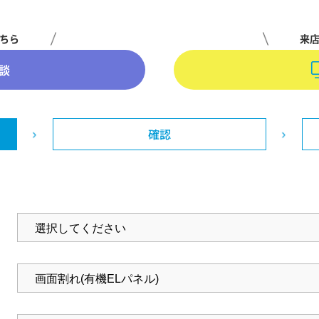
ちら
来
談
確認