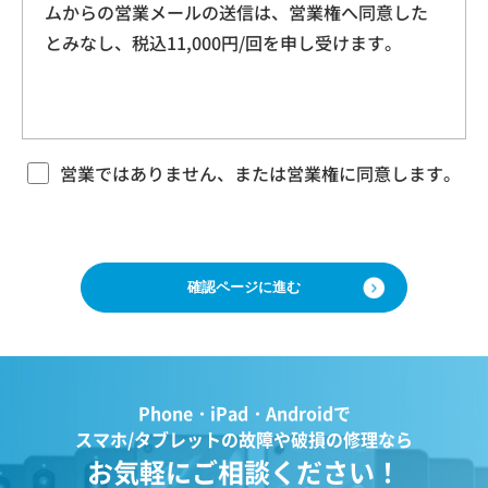
ムからの営業メールの送信は、営業権へ同意した
本規約に基づく本サービスに関する契約は、お客
ドレス、クッキー情報、位置情報、端末の個体
とみなし、税込11,000円/回を申し受けます。
様が修理をご希望になる携帯電話（以下「修理依
識別情報などを指します。
頼品」と言います）について、当社各店舗、当社
ホームページその他でご案内する当社所定の方法
により本サービスをお申込みになり、当社におい
第２条（プライバシー情報の収集方法）
て必要事項および本サービス提供の可否等を確認
当社は、ユーザーが利用する際に氏名、生年月
の後、当社がお客様のご依頼を承諾することをも
営業ではありません、または営業権に同意します。
って成立するものとします。 当社は、本規約に定
日、住所、電話番号、メールアドレス、銀行口
める場合のほか、お客様のご依頼の内容、時期、
座番号、クレジットカード番号、運転免許証番
方法、依頼時提供情報その他の事情によっては本
号などの個人情報をお尋ねすることがありま
サービスを提供できない場合があり、当社の任意
す。また、ユーザーと提携先などとの間でなさ
の判断でご依頼をお断りする場合がございますの
で、ご了承ください。
れたユーザーの個人情報を含む取引記録や、決
済に関する情報を当社の提携先（情報提供元、
広告主、広告配信先などを含みます。以下、｢提
第３条 修理の目的
Phone・iPad・Androidで
携先｣といいます。）などから収集することがあ
当社は、お客様の携帯電話が故障した場合、その
スマホ/タブレットの故障や破損の修理なら
ります。
機能・性能を修復・維持することを目的として、
お気軽にご相談ください！
当社は、ユーザーについて、利用したサービス
本サービスを提供致します。お客様の利用目的や