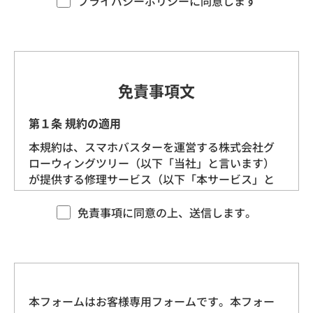
プライバシーポリシーに同意します
す。）を定めます。
第1条（プライバシー情報）
プライバシー情報のうち「個人情報」とは、個
免責事項文
人情報保護法にいう「個人情報」を指すものと
し、生存する個人に関する情報であって、当該
第１条 規約の適用
情報に含まれる氏名、生年月日、住所、電話番
本規約は、スマホバスターを運営する株式会社グ
号、連絡先その他の記述等により特定の個人を
ローウィングツリー（以下「当社」と言います）
識別できる情報を指します。
が提供する修理サービス（以下「本サービス」と
言います）に適用される基本的な条件を定めるも
プライバシー情報のうち「履歴情報および特性
のです。 当社は、本規約に沿ってお客様に本サー
免責事項に同意の上、送信します。
情報」とは、上記に定める「個人情報」以外の
ビスを提供させていただきますので、あらかじめ
ものをいい、ご利用いただいたサービスやご購
本規約にご同意をいただいた上で、本サービスを
入いただいた商品、ご覧になったページや広告
ご利用くださいますようお願いいたします。
の履歴、ユーザーが検索された検索キーワー
ド、ご利用日時、ご利用の方法、ご利用環境、
本フォームはお客様専用フォームです。本フォー
第２条 契約の成立
郵便番号や性別、職業、年齢、ユーザーのIPア