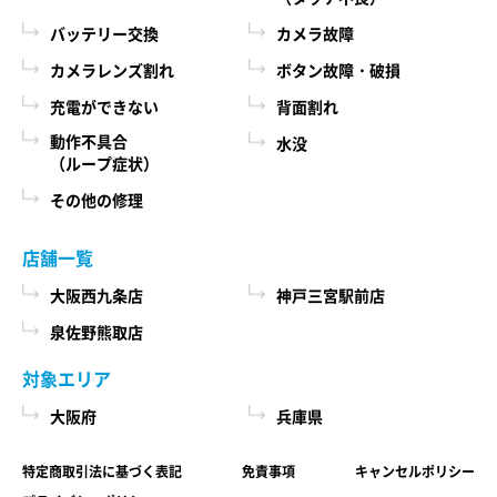
際に、必ず当社各店舗へお問い合わせください。
るために、当社に登録されている情報を入力画
バッテリー交換
カメラ故障
面に表示させたり、ユーザーのご指示に基づい
カメラレンズ割れ
ボタン故障・破損
第６条 修理部品の取扱い
て他のサービスなど（提携先が提供するものも
充電ができない
背面割れ
本サービスで使用する交換部品は、互換製品とな
含みます）に転送したりする目的
ります。 本サービスの提供による部品交換の際に
動作不具合
水没
代金の支払を遅滞したり第三者に損害を発生さ
（ループ症状）
取り外した修理依頼品の部品をリサイクルや分析
せたりするなど、本サービスの利用規約に違反
などのために、当社の任意の判断で回収させてい
その他の修理
したユーザーや、不正・不当な目的でサービス
ただく場合があります。 回収した部品は当社の所
有物として、当社の判断により、再生、利用また
を利用しようとするユーザーの利用をお断りす
店舗一覧
は廃棄等を行いますので、あらかじめご了承くだ
るために、利用態様、氏名や住所など個人を特
さい。
大阪西九条店
神戸三宮駅前店
定するための情報を利用する目的
泉佐野熊取店
ユーザーからのお問い合わせに対応するため
第７条 修理保証について
に、お問い合わせ内容や代金の請求に関する情
対象エリア
当社がおこなった修理において、修理完了日（当
報など当社がユーザーに対してサービスを提供
大阪府
兵庫県
社所定の処理が完了し、修理依頼品をお客様に引
するにあたって必要となる情報や、ユーザーの
き渡せる状態になった日）から1年以内(純正再生
サービス利用状況、連絡先情報などを利用する
特定商取引法に基づく表記
免責事項
キャンセルポリシー
品)または3ヶ月以内(その他の修理対応)に修理依頼
目的