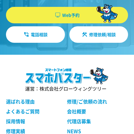
機能・性能に関する特別のご要望等に合致する状
やソフトウエア、購入した商品、閲覧したペー
態にすることをお約束するものではありません。
ジや広告の履歴、検索した検索キーワード、利
Web予約
修理依頼品の点検作業の結果、その状態・状況に
用日時、利用方法、利用環境（携帯端末を通じ
よっては修理等の処理ができない場合があります
てご利用の場合の当該端末の通信状態、利用に
ので、ご了承ください。 当社は、お客様の修理依
電話相談
修理依頼/相談
際しての各種設定情報なども含みます）、IPア
頼品の状態、故障部分あるいは当社の事情によ
り、修理による対応が不可能、困難または合理的
ドレス、クッキー情報、位置情報、端末の個体
でないと判断した場合に、当社が選定する同等程
識別情報などの履歴情報および特性情報を、ユ
度の機能・性能を有する製品（修理依頼品と類似
ーザーが当社や提携先のサービスを利用しまた
の製品・異機種を含みます）（以下「交換品」と
はページを閲覧する際に収集します。
言います）と修理依頼品との交換をもって、本サ
ービスの提供とさせていただく場合がございま
す。交換品との交換にご同意いただけない場合
運営：株式会社グローウィングツリー
第３条（個人情報を収集・利用する目的）
は、本サービスのご依頼をキャンセルされたもの
として取り扱わせていただきます。
選ばれる理由
修理/ご依頼の流れ
当社が個人情報を収集・利用する目的は、以下の
とおりです。
よくあるご質問
会社概要
ユーザーに自分の利用状況の閲覧を行っていた
第４条 修理の手続き
採用情報
代理店募集
だくために、氏名、住所、連絡先、支払方法な
本規約に基づき当社が行う修理は、当社各店舗、
修理実績
NEWS
どの登録情報、利用されたサービスや購入され