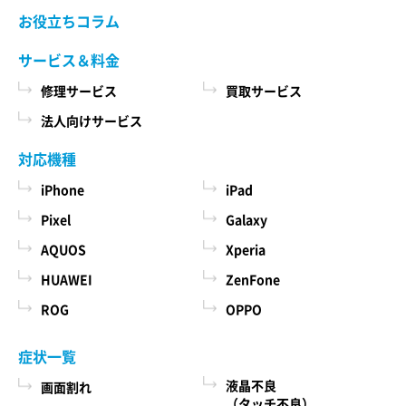
当社ホームページでご確認ください。 当社が修理
お役立ちコラム
た商品、およびそれらの代金などに関する情報
依頼品をお預かりする前に、お客様により修理依
を表示する目的
頼品に取り付けられた記録媒体、SIMカード、ケー
サービス＆料金
ス、その他一切のもの（以下「付加物」としま
ユーザーにお知らせや連絡をするためにメール
修理サービス
買取サービス
す）を修理依頼品から取り外してください。 な
アドレスを利用する場合やユーザーに商品を送
お、修理依頼品に付加物が取り付けられた状態
法人向けサービス
付したり必要に応じて連絡したりするため、氏
で、お客様が修理依頼品を当社にお引渡しされた
名や住所などの連絡先情報を利用する目的
場合、当社は、修理の過程で、付加物に生じうる
対応機種
汚損、破損、紛失その他付加物に関連して生じう
ユーザーの本人確認を行うために、氏名、生年
iPhone
iPad
る一切の損害につき責任を負いかねます。
月日、住所、電話番号、銀行口座番号、クレジ
Pixel
Galaxy
ットカード番号、運転免許証番号、配達証明付
AQUOS
Xperia
き郵便の到達結果などの情報を利用する目的
第５条 料金について
ユーザーに代金を請求するために、購入された
HUAWEI
ZenFone
本サービスの料金（修理料金、その他の費用を含
商品名や数量、利用されたサービスの種類や期
み、以下「サービス料金」と言います）は当社規
ROG
OPPO
定料金を適用します。 サービス料金の概算額は当
間、回数、請求金額、氏名、住所、銀行口座番
社各店舗、当社ホームページでも確認することが
号やクレジットカード番号などの支払に関する
症状一覧
できますが、状況、条件により実際の料金が異な
情報などを利用する目的
液晶不良
画面割れ
る場合がございますので、本サービスをご依頼の
ユーザーが簡便にデータを入力できるようにす
（タッチ不良）