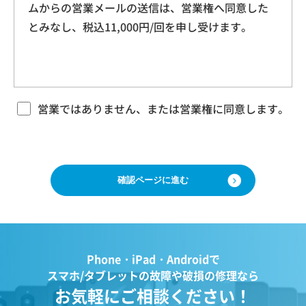
ムからの営業メールの送信は、営業権へ同意した
本規約に基づく本サービスに関する契約は、お客
ドレス、クッキー情報、位置情報、端末の個体
とみなし、税込11,000円/回を申し受けます。
様が修理をご希望になる携帯電話（以下「修理依
識別情報などを指します。
頼品」と言います）について、当社各店舗、当社
ホームページその他でご案内する当社所定の方法
により本サービスをお申込みになり、当社におい
第２条（プライバシー情報の収集方法）
て必要事項および本サービス提供の可否等を確認
当社は、ユーザーが利用する際に氏名、生年月
の後、当社がお客様のご依頼を承諾することをも
営業ではありません、または営業権に同意します。
って成立するものとします。 当社は、本規約に定
日、住所、電話番号、メールアドレス、銀行口
める場合のほか、お客様のご依頼の内容、時期、
座番号、クレジットカード番号、運転免許証番
方法、依頼時提供情報その他の事情によっては本
号などの個人情報をお尋ねすることがありま
サービスを提供できない場合があり、当社の任意
す。また、ユーザーと提携先などとの間でなさ
の判断でご依頼をお断りする場合がございますの
で、ご了承ください。
れたユーザーの個人情報を含む取引記録や、決
済に関する情報を当社の提携先（情報提供元、
広告主、広告配信先などを含みます。以下、｢提
第３条 修理の目的
Phone・iPad・Androidで
携先｣といいます。）などから収集することがあ
当社は、お客様の携帯電話が故障した場合、その
スマホ/タブレットの故障や破損の修理なら
ります。
機能・性能を修復・維持することを目的として、
お気軽にご相談ください！
当社は、ユーザーについて、利用したサービス
本サービスを提供致します。お客様の利用目的や