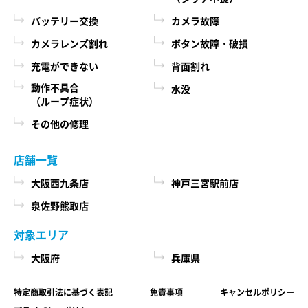
際に、必ず当社各店舗へお問い合わせください。
るために、当社に登録されている情報を入力画
バッテリー交換
カメラ故障
面に表示させたり、ユーザーのご指示に基づい
カメラレンズ割れ
ボタン故障・破損
第６条 修理部品の取扱い
て他のサービスなど（提携先が提供するものも
充電ができない
背面割れ
本サービスで使用する交換部品は、互換製品とな
含みます）に転送したりする目的
ります。 本サービスの提供による部品交換の際に
動作不具合
水没
代金の支払を遅滞したり第三者に損害を発生さ
（ループ症状）
取り外した修理依頼品の部品をリサイクルや分析
せたりするなど、本サービスの利用規約に違反
などのために、当社の任意の判断で回収させてい
その他の修理
したユーザーや、不正・不当な目的でサービス
ただく場合があります。 回収した部品は当社の所
有物として、当社の判断により、再生、利用また
を利用しようとするユーザーの利用をお断りす
店舗一覧
は廃棄等を行いますので、あらかじめご了承くだ
るために、利用態様、氏名や住所など個人を特
さい。
大阪西九条店
神戸三宮駅前店
定するための情報を利用する目的
泉佐野熊取店
ユーザーからのお問い合わせに対応するため
第７条 修理保証について
に、お問い合わせ内容や代金の請求に関する情
対象エリア
当社がおこなった修理において、修理完了日（当
報など当社がユーザーに対してサービスを提供
大阪府
兵庫県
社所定の処理が完了し、修理依頼品をお客様に引
するにあたって必要となる情報や、ユーザーの
き渡せる状態になった日）から1年以内(純正再生
サービス利用状況、連絡先情報などを利用する
特定商取引法に基づく表記
免責事項
キャンセルポリシー
品)または3ヶ月以内(その他の修理対応)に修理依頼
目的