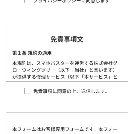
プライバシーポリシーに同意します
す。）を定めます。
第1条（プライバシー情報）
プライバシー情報のうち「個人情報」とは、個
免責事項文
人情報保護法にいう「個人情報」を指すものと
し、生存する個人に関する情報であって、当該
第１条 規約の適用
情報に含まれる氏名、生年月日、住所、電話番
本規約は、スマホバスターを運営する株式会社グ
号、連絡先その他の記述等により特定の個人を
ローウィングツリー（以下「当社」と言います）
識別できる情報を指します。
が提供する修理サービス（以下「本サービス」と
言います）に適用される基本的な条件を定めるも
プライバシー情報のうち「履歴情報および特性
のです。 当社は、本規約に沿ってお客様に本サー
免責事項に同意の上、送信します。
情報」とは、上記に定める「個人情報」以外の
ビスを提供させていただきますので、あらかじめ
ものをいい、ご利用いただいたサービスやご購
本規約にご同意をいただいた上で、本サービスを
入いただいた商品、ご覧になったページや広告
ご利用くださいますようお願いいたします。
の履歴、ユーザーが検索された検索キーワー
ド、ご利用日時、ご利用の方法、ご利用環境、
本フォームはお客様専用フォームです。本フォー
第２条 契約の成立
郵便番号や性別、職業、年齢、ユーザーのIPア