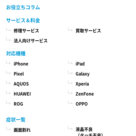
当社ホームページでご確認ください。 当社が修理
お役立ちコラム
た商品、およびそれらの代金などに関する情報
依頼品をお預かりする前に、お客様により修理依
を表示する目的
頼品に取り付けられた記録媒体、SIMカード、ケー
サービス＆料金
ス、その他一切のもの（以下「付加物」としま
ユーザーにお知らせや連絡をするためにメール
修理サービス
買取サービス
す）を修理依頼品から取り外してください。 な
アドレスを利用する場合やユーザーに商品を送
お、修理依頼品に付加物が取り付けられた状態
法人向けサービス
付したり必要に応じて連絡したりするため、氏
で、お客様が修理依頼品を当社にお引渡しされた
名や住所などの連絡先情報を利用する目的
場合、当社は、修理の過程で、付加物に生じうる
対応機種
汚損、破損、紛失その他付加物に関連して生じう
ユーザーの本人確認を行うために、氏名、生年
iPhone
iPad
る一切の損害につき責任を負いかねます。
月日、住所、電話番号、銀行口座番号、クレジ
Pixel
Galaxy
ットカード番号、運転免許証番号、配達証明付
AQUOS
Xperia
き郵便の到達結果などの情報を利用する目的
第５条 料金について
ユーザーに代金を請求するために、購入された
HUAWEI
ZenFone
本サービスの料金（修理料金、その他の費用を含
商品名や数量、利用されたサービスの種類や期
み、以下「サービス料金」と言います）は当社規
ROG
OPPO
定料金を適用します。 サービス料金の概算額は当
間、回数、請求金額、氏名、住所、銀行口座番
社各店舗、当社ホームページでも確認することが
号やクレジットカード番号などの支払に関する
症状一覧
できますが、状況、条件により実際の料金が異な
情報などを利用する目的
液晶不良
画面割れ
る場合がございますので、本サービスをご依頼の
ユーザーが簡便にデータを入力できるようにす
（タッチ不良）