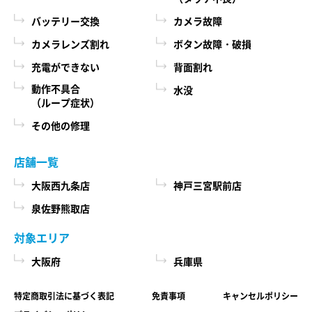
際に、必ず当社各店舗へお問い合わせください。
るために、当社に登録されている情報を入力画
バッテリー交換
カメラ故障
面に表示させたり、ユーザーのご指示に基づい
カメラレンズ割れ
ボタン故障・破損
第６条 修理部品の取扱い
て他のサービスなど（提携先が提供するものも
充電ができない
背面割れ
本サービスで使用する交換部品は、互換製品とな
含みます）に転送したりする目的
ります。 本サービスの提供による部品交換の際に
動作不具合
水没
代金の支払を遅滞したり第三者に損害を発生さ
（ループ症状）
取り外した修理依頼品の部品をリサイクルや分析
せたりするなど、本サービスの利用規約に違反
などのために、当社の任意の判断で回収させてい
その他の修理
したユーザーや、不正・不当な目的でサービス
ただく場合があります。 回収した部品は当社の所
有物として、当社の判断により、再生、利用また
を利用しようとするユーザーの利用をお断りす
店舗一覧
は廃棄等を行いますので、あらかじめご了承くだ
るために、利用態様、氏名や住所など個人を特
さい。
大阪西九条店
神戸三宮駅前店
定するための情報を利用する目的
泉佐野熊取店
ユーザーからのお問い合わせに対応するため
第７条 修理保証について
に、お問い合わせ内容や代金の請求に関する情
対象エリア
当社がおこなった修理において、修理完了日（当
報など当社がユーザーに対してサービスを提供
大阪府
兵庫県
社所定の処理が完了し、修理依頼品をお客様に引
するにあたって必要となる情報や、ユーザーの
き渡せる状態になった日）から1年以内(純正再生
サービス利用状況、連絡先情報などを利用する
特定商取引法に基づく表記
免責事項
キャンセルポリシー
品)または3ヶ月以内(その他の修理対応)に修理依頼
目的