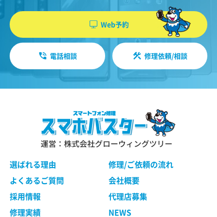
機能・性能に関する特別のご要望等に合致する状
やソフトウエア、購入した商品、閲覧したペー
態にすることをお約束するものではありません。
ジや広告の履歴、検索した検索キーワード、利
Web予約
修理依頼品の点検作業の結果、その状態・状況に
用日時、利用方法、利用環境（携帯端末を通じ
よっては修理等の処理ができない場合があります
てご利用の場合の当該端末の通信状態、利用に
ので、ご了承ください。 当社は、お客様の修理依
電話相談
修理依頼/相談
際しての各種設定情報なども含みます）、IPア
頼品の状態、故障部分あるいは当社の事情によ
り、修理による対応が不可能、困難または合理的
ドレス、クッキー情報、位置情報、端末の個体
でないと判断した場合に、当社が選定する同等程
識別情報などの履歴情報および特性情報を、ユ
度の機能・性能を有する製品（修理依頼品と類似
ーザーが当社や提携先のサービスを利用しまた
の製品・異機種を含みます）（以下「交換品」と
はページを閲覧する際に収集します。
言います）と修理依頼品との交換をもって、本サ
ービスの提供とさせていただく場合がございま
す。交換品との交換にご同意いただけない場合
運営：株式会社グローウィングツリー
第３条（個人情報を収集・利用する目的）
は、本サービスのご依頼をキャンセルされたもの
として取り扱わせていただきます。
選ばれる理由
修理/ご依頼の流れ
当社が個人情報を収集・利用する目的は、以下の
とおりです。
よくあるご質問
会社概要
ユーザーに自分の利用状況の閲覧を行っていた
第４条 修理の手続き
採用情報
代理店募集
だくために、氏名、住所、連絡先、支払方法な
本規約に基づき当社が行う修理は、当社各店舗、
修理実績
NEWS
どの登録情報、利用されたサービスや購入され