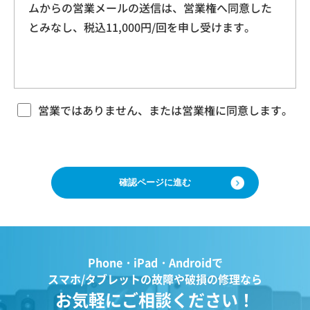
ムからの営業メールの送信は、営業権へ同意した
本規約に基づく本サービスに関する契約は、お客
ドレス、クッキー情報、位置情報、端末の個体
とみなし、税込11,000円/回を申し受けます。
様が修理をご希望になる携帯電話（以下「修理依
識別情報などを指します。
頼品」と言います）について、当社各店舗、当社
ホームページその他でご案内する当社所定の方法
により本サービスをお申込みになり、当社におい
第２条（プライバシー情報の収集方法）
て必要事項および本サービス提供の可否等を確認
当社は、ユーザーが利用する際に氏名、生年月
の後、当社がお客様のご依頼を承諾することをも
営業ではありません、または営業権に同意します。
って成立するものとします。 当社は、本規約に定
日、住所、電話番号、メールアドレス、銀行口
める場合のほか、お客様のご依頼の内容、時期、
座番号、クレジットカード番号、運転免許証番
方法、依頼時提供情報その他の事情によっては本
号などの個人情報をお尋ねすることがありま
サービスを提供できない場合があり、当社の任意
す。また、ユーザーと提携先などとの間でなさ
の判断でご依頼をお断りする場合がございますの
で、ご了承ください。
れたユーザーの個人情報を含む取引記録や、決
済に関する情報を当社の提携先（情報提供元、
広告主、広告配信先などを含みます。以下、｢提
第３条 修理の目的
Phone・iPad・Androidで
携先｣といいます。）などから収集することがあ
当社は、お客様の携帯電話が故障した場合、その
スマホ/タブレットの故障や破損の修理なら
ります。
機能・性能を修復・維持することを目的として、
お気軽にご相談ください！
当社は、ユーザーについて、利用したサービス
本サービスを提供致します。お客様の利用目的や