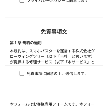
プライバシーポリシーに同意します
す。）を定めます。
第1条（プライバシー情報）
プライバシー情報のうち「個人情報」とは、個
免責事項文
人情報保護法にいう「個人情報」を指すものと
し、生存する個人に関する情報であって、当該
第１条 規約の適用
情報に含まれる氏名、生年月日、住所、電話番
本規約は、スマホバスターを運営する株式会社グ
号、連絡先その他の記述等により特定の個人を
ローウィングツリー（以下「当社」と言います）
識別できる情報を指します。
が提供する修理サービス（以下「本サービス」と
言います）に適用される基本的な条件を定めるも
プライバシー情報のうち「履歴情報および特性
のです。 当社は、本規約に沿ってお客様に本サー
免責事項に同意の上、送信します。
情報」とは、上記に定める「個人情報」以外の
ビスを提供させていただきますので、あらかじめ
ものをいい、ご利用いただいたサービスやご購
本規約にご同意をいただいた上で、本サービスを
入いただいた商品、ご覧になったページや広告
ご利用くださいますようお願いいたします。
の履歴、ユーザーが検索された検索キーワー
ド、ご利用日時、ご利用の方法、ご利用環境、
本フォームはお客様専用フォームです。本フォー
第２条 契約の成立
郵便番号や性別、職業、年齢、ユーザーのIPア