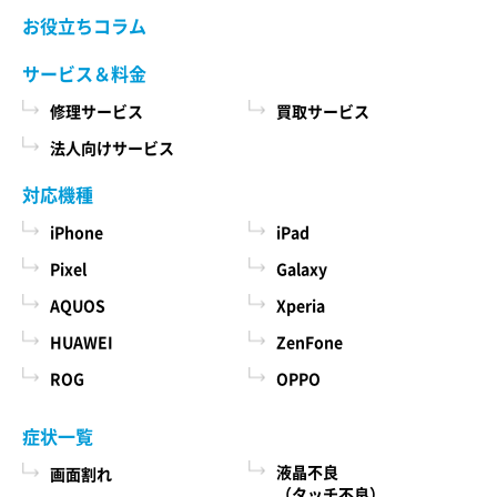
当社ホームページでご確認ください。 当社が修理
お役立ちコラム
た商品、およびそれらの代金などに関する情報
依頼品をお預かりする前に、お客様により修理依
を表示する目的
頼品に取り付けられた記録媒体、SIMカード、ケー
サービス＆料金
ス、その他一切のもの（以下「付加物」としま
ユーザーにお知らせや連絡をするためにメール
修理サービス
買取サービス
す）を修理依頼品から取り外してください。 な
アドレスを利用する場合やユーザーに商品を送
お、修理依頼品に付加物が取り付けられた状態
法人向けサービス
付したり必要に応じて連絡したりするため、氏
で、お客様が修理依頼品を当社にお引渡しされた
名や住所などの連絡先情報を利用する目的
場合、当社は、修理の過程で、付加物に生じうる
対応機種
汚損、破損、紛失その他付加物に関連して生じう
ユーザーの本人確認を行うために、氏名、生年
iPhone
iPad
る一切の損害につき責任を負いかねます。
月日、住所、電話番号、銀行口座番号、クレジ
Pixel
Galaxy
ットカード番号、運転免許証番号、配達証明付
AQUOS
Xperia
き郵便の到達結果などの情報を利用する目的
第５条 料金について
ユーザーに代金を請求するために、購入された
HUAWEI
ZenFone
本サービスの料金（修理料金、その他の費用を含
商品名や数量、利用されたサービスの種類や期
み、以下「サービス料金」と言います）は当社規
ROG
OPPO
定料金を適用します。 サービス料金の概算額は当
間、回数、請求金額、氏名、住所、銀行口座番
社各店舗、当社ホームページでも確認することが
号やクレジットカード番号などの支払に関する
症状一覧
できますが、状況、条件により実際の料金が異な
情報などを利用する目的
液晶不良
画面割れ
る場合がございますので、本サービスをご依頼の
ユーザーが簡便にデータを入力できるようにす
（タッチ不良）