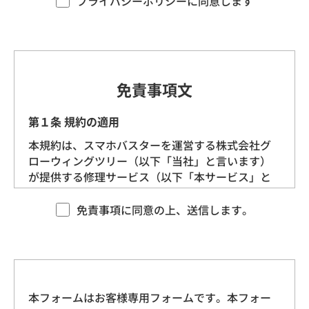
プライバシーポリシーに同意します
す。）を定めます。
第1条（プライバシー情報）
プライバシー情報のうち「個人情報」とは、個
免責事項文
人情報保護法にいう「個人情報」を指すものと
し、生存する個人に関する情報であって、当該
第１条 規約の適用
情報に含まれる氏名、生年月日、住所、電話番
本規約は、スマホバスターを運営する株式会社グ
号、連絡先その他の記述等により特定の個人を
ローウィングツリー（以下「当社」と言います）
識別できる情報を指します。
が提供する修理サービス（以下「本サービス」と
言います）に適用される基本的な条件を定めるも
プライバシー情報のうち「履歴情報および特性
のです。 当社は、本規約に沿ってお客様に本サー
免責事項に同意の上、送信します。
情報」とは、上記に定める「個人情報」以外の
ビスを提供させていただきますので、あらかじめ
ものをいい、ご利用いただいたサービスやご購
本規約にご同意をいただいた上で、本サービスを
入いただいた商品、ご覧になったページや広告
ご利用くださいますようお願いいたします。
の履歴、ユーザーが検索された検索キーワー
ド、ご利用日時、ご利用の方法、ご利用環境、
本フォームはお客様専用フォームです。本フォー
第２条 契約の成立
郵便番号や性別、職業、年齢、ユーザーのIPア