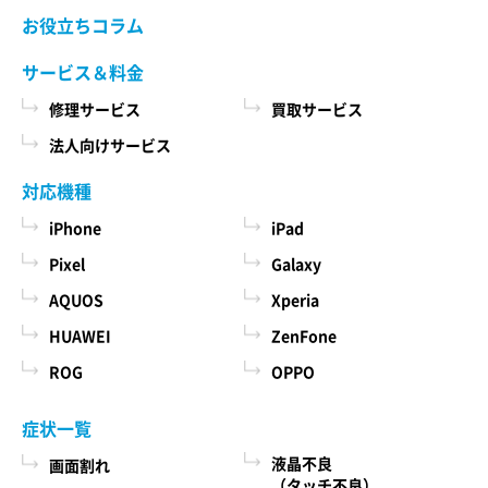
当社ホームページでご確認ください。 当社が修理
お役立ちコラム
た商品、およびそれらの代金などに関する情報
依頼品をお預かりする前に、お客様により修理依
を表示する目的
頼品に取り付けられた記録媒体、SIMカード、ケー
サービス＆料金
ス、その他一切のもの（以下「付加物」としま
ユーザーにお知らせや連絡をするためにメール
修理サービス
買取サービス
す）を修理依頼品から取り外してください。 な
アドレスを利用する場合やユーザーに商品を送
お、修理依頼品に付加物が取り付けられた状態
法人向けサービス
付したり必要に応じて連絡したりするため、氏
で、お客様が修理依頼品を当社にお引渡しされた
名や住所などの連絡先情報を利用する目的
場合、当社は、修理の過程で、付加物に生じうる
対応機種
汚損、破損、紛失その他付加物に関連して生じう
ユーザーの本人確認を行うために、氏名、生年
iPhone
iPad
る一切の損害につき責任を負いかねます。
月日、住所、電話番号、銀行口座番号、クレジ
Pixel
Galaxy
ットカード番号、運転免許証番号、配達証明付
AQUOS
Xperia
き郵便の到達結果などの情報を利用する目的
第５条 料金について
ユーザーに代金を請求するために、購入された
HUAWEI
ZenFone
本サービスの料金（修理料金、その他の費用を含
商品名や数量、利用されたサービスの種類や期
み、以下「サービス料金」と言います）は当社規
ROG
OPPO
定料金を適用します。 サービス料金の概算額は当
間、回数、請求金額、氏名、住所、銀行口座番
社各店舗、当社ホームページでも確認することが
号やクレジットカード番号などの支払に関する
症状一覧
できますが、状況、条件により実際の料金が異な
情報などを利用する目的
液晶不良
画面割れ
る場合がございますので、本サービスをご依頼の
ユーザーが簡便にデータを入力できるようにす
（タッチ不良）