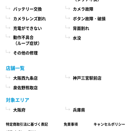
際に、必ず当社各店舗へお問い合わせください。
るために、当社に登録されている情報を入力画
バッテリー交換
カメラ故障
面に表示させたり、ユーザーのご指示に基づい
カメラレンズ割れ
ボタン故障・破損
第６条 修理部品の取扱い
て他のサービスなど（提携先が提供するものも
充電ができない
背面割れ
本サービスで使用する交換部品は、互換製品とな
含みます）に転送したりする目的
ります。 本サービスの提供による部品交換の際に
動作不具合
水没
代金の支払を遅滞したり第三者に損害を発生さ
（ループ症状）
取り外した修理依頼品の部品をリサイクルや分析
せたりするなど、本サービスの利用規約に違反
などのために、当社の任意の判断で回収させてい
その他の修理
したユーザーや、不正・不当な目的でサービス
ただく場合があります。 回収した部品は当社の所
有物として、当社の判断により、再生、利用また
を利用しようとするユーザーの利用をお断りす
店舗一覧
は廃棄等を行いますので、あらかじめご了承くだ
るために、利用態様、氏名や住所など個人を特
さい。
大阪西九条店
神戸三宮駅前店
定するための情報を利用する目的
泉佐野熊取店
ユーザーからのお問い合わせに対応するため
第７条 修理保証について
に、お問い合わせ内容や代金の請求に関する情
対象エリア
当社がおこなった修理において、修理完了日（当
報など当社がユーザーに対してサービスを提供
大阪府
兵庫県
社所定の処理が完了し、修理依頼品をお客様に引
するにあたって必要となる情報や、ユーザーの
き渡せる状態になった日）から1年以内(純正再生
サービス利用状況、連絡先情報などを利用する
特定商取引法に基づく表記
免責事項
キャンセルポリシー
品)または3ヶ月以内(その他の修理対応)に修理依頼
目的