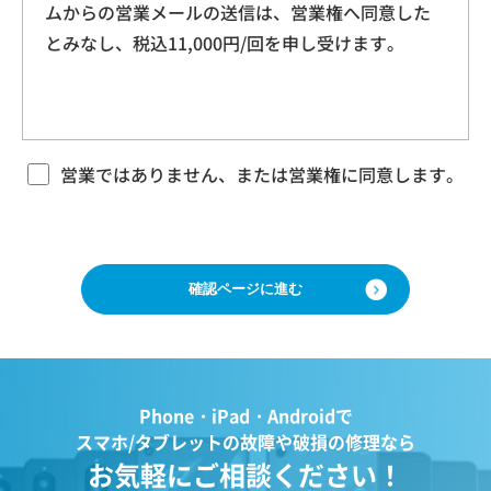
ムからの営業メールの送信は、営業権へ同意した
本規約に基づく本サービスに関する契約は、お客
ドレス、クッキー情報、位置情報、端末の個体
とみなし、税込11,000円/回を申し受けます。
様が修理をご希望になる携帯電話（以下「修理依
識別情報などを指します。
頼品」と言います）について、当社各店舗、当社
ホームページその他でご案内する当社所定の方法
により本サービスをお申込みになり、当社におい
第２条（プライバシー情報の収集方法）
て必要事項および本サービス提供の可否等を確認
当社は、ユーザーが利用する際に氏名、生年月
の後、当社がお客様のご依頼を承諾することをも
営業ではありません、または営業権に同意します。
って成立するものとします。 当社は、本規約に定
日、住所、電話番号、メールアドレス、銀行口
める場合のほか、お客様のご依頼の内容、時期、
座番号、クレジットカード番号、運転免許証番
方法、依頼時提供情報その他の事情によっては本
号などの個人情報をお尋ねすることがありま
サービスを提供できない場合があり、当社の任意
す。また、ユーザーと提携先などとの間でなさ
の判断でご依頼をお断りする場合がございますの
で、ご了承ください。
れたユーザーの個人情報を含む取引記録や、決
済に関する情報を当社の提携先（情報提供元、
広告主、広告配信先などを含みます。以下、｢提
第３条 修理の目的
Phone・iPad・Androidで
携先｣といいます。）などから収集することがあ
当社は、お客様の携帯電話が故障した場合、その
スマホ/タブレットの故障や破損の修理なら
ります。
機能・性能を修復・維持することを目的として、
お気軽にご相談ください！
当社は、ユーザーについて、利用したサービス
本サービスを提供致します。お客様の利用目的や