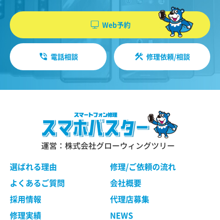
機能・性能に関する特別のご要望等に合致する状
やソフトウエア、購入した商品、閲覧したペー
態にすることをお約束するものではありません。
ジや広告の履歴、検索した検索キーワード、利
Web予約
修理依頼品の点検作業の結果、その状態・状況に
用日時、利用方法、利用環境（携帯端末を通じ
よっては修理等の処理ができない場合があります
てご利用の場合の当該端末の通信状態、利用に
ので、ご了承ください。 当社は、お客様の修理依
電話相談
修理依頼/相談
際しての各種設定情報なども含みます）、IPア
頼品の状態、故障部分あるいは当社の事情によ
り、修理による対応が不可能、困難または合理的
ドレス、クッキー情報、位置情報、端末の個体
でないと判断した場合に、当社が選定する同等程
識別情報などの履歴情報および特性情報を、ユ
度の機能・性能を有する製品（修理依頼品と類似
ーザーが当社や提携先のサービスを利用しまた
の製品・異機種を含みます）（以下「交換品」と
はページを閲覧する際に収集します。
言います）と修理依頼品との交換をもって、本サ
ービスの提供とさせていただく場合がございま
す。交換品との交換にご同意いただけない場合
運営：株式会社グローウィングツリー
第３条（個人情報を収集・利用する目的）
は、本サービスのご依頼をキャンセルされたもの
として取り扱わせていただきます。
選ばれる理由
修理/ご依頼の流れ
当社が個人情報を収集・利用する目的は、以下の
とおりです。
よくあるご質問
会社概要
ユーザーに自分の利用状況の閲覧を行っていた
第４条 修理の手続き
採用情報
代理店募集
だくために、氏名、住所、連絡先、支払方法な
本規約に基づき当社が行う修理は、当社各店舗、
修理実績
NEWS
どの登録情報、利用されたサービスや購入され