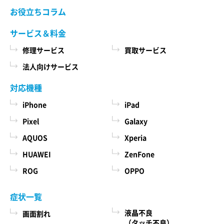
当社ホームページでご確認ください。 当社が修理
お役立ちコラム
た商品、およびそれらの代金などに関する情報
依頼品をお預かりする前に、お客様により修理依
を表示する目的
頼品に取り付けられた記録媒体、SIMカード、ケー
サービス＆料金
ス、その他一切のもの（以下「付加物」としま
ユーザーにお知らせや連絡をするためにメール
修理サービス
買取サービス
す）を修理依頼品から取り外してください。 な
アドレスを利用する場合やユーザーに商品を送
お、修理依頼品に付加物が取り付けられた状態
法人向けサービス
付したり必要に応じて連絡したりするため、氏
で、お客様が修理依頼品を当社にお引渡しされた
名や住所などの連絡先情報を利用する目的
場合、当社は、修理の過程で、付加物に生じうる
対応機種
汚損、破損、紛失その他付加物に関連して生じう
ユーザーの本人確認を行うために、氏名、生年
iPhone
iPad
る一切の損害につき責任を負いかねます。
月日、住所、電話番号、銀行口座番号、クレジ
Pixel
Galaxy
ットカード番号、運転免許証番号、配達証明付
AQUOS
Xperia
き郵便の到達結果などの情報を利用する目的
第５条 料金について
ユーザーに代金を請求するために、購入された
HUAWEI
ZenFone
本サービスの料金（修理料金、その他の費用を含
商品名や数量、利用されたサービスの種類や期
み、以下「サービス料金」と言います）は当社規
ROG
OPPO
定料金を適用します。 サービス料金の概算額は当
間、回数、請求金額、氏名、住所、銀行口座番
社各店舗、当社ホームページでも確認することが
号やクレジットカード番号などの支払に関する
症状一覧
できますが、状況、条件により実際の料金が異な
情報などを利用する目的
液晶不良
画面割れ
る場合がございますので、本サービスをご依頼の
ユーザーが簡便にデータを入力できるようにす
（タッチ不良）