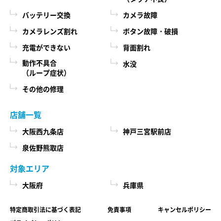
際に、必ず当社各店舗へお問い合わせください。
るために、当社に登録されている情報を入力画
バッテリー交換
カメラ故障
面に表示させたり、ユーザーのご指示に基づい
カメラレンズ割れ
ボタン故障・破損
第６条 修理部品の取扱い
て他のサービスなど（提携先が提供するものも
充電ができない
背面割れ
本サービスで使用する交換部品は、互換製品とな
含みます）に転送したりする目的
ります。 本サービスの提供による部品交換の際に
動作不具合
水没
代金の支払を遅滞したり第三者に損害を発生さ
（ループ症状）
取り外した修理依頼品の部品をリサイクルや分析
せたりするなど、本サービスの利用規約に違反
などのために、当社の任意の判断で回収させてい
その他の修理
したユーザーや、不正・不当な目的でサービス
ただく場合があります。 回収した部品は当社の所
有物として、当社の判断により、再生、利用また
を利用しようとするユーザーの利用をお断りす
店舗一覧
は廃棄等を行いますので、あらかじめご了承くだ
るために、利用態様、氏名や住所など個人を特
さい。
大阪西九条店
神戸三宮駅前店
定するための情報を利用する目的
泉佐野熊取店
ユーザーからのお問い合わせに対応するため
第７条 修理保証について
に、お問い合わせ内容や代金の請求に関する情
対象エリア
当社がおこなった修理において、修理完了日（当
報など当社がユーザーに対してサービスを提供
大阪府
兵庫県
社所定の処理が完了し、修理依頼品をお客様に引
するにあたって必要となる情報や、ユーザーの
き渡せる状態になった日）から1年以内(純正再生
サービス利用状況、連絡先情報などを利用する
特定商取引法に基づく表記
免責事項
キャンセルポリシー
品)または3ヶ月以内(その他の修理対応)に修理依頼
目的