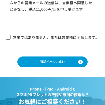
ムからの営業メールの送信は、営業権へ同意した
本規約に基づく本サービスに関する契約は、お客
ドレス、クッキー情報、位置情報、端末の個体
とみなし、税込11,000円/回を申し受けます。
様が修理をご希望になる携帯電話（以下「修理依
識別情報などを指します。
頼品」と言います）について、当社各店舗、当社
ホームページその他でご案内する当社所定の方法
により本サービスをお申込みになり、当社におい
第２条（プライバシー情報の収集方法）
て必要事項および本サービス提供の可否等を確認
当社は、ユーザーが利用する際に氏名、生年月
の後、当社がお客様のご依頼を承諾することをも
営業ではありません、または営業権に同意します。
って成立するものとします。 当社は、本規約に定
日、住所、電話番号、メールアドレス、銀行口
める場合のほか、お客様のご依頼の内容、時期、
座番号、クレジットカード番号、運転免許証番
方法、依頼時提供情報その他の事情によっては本
号などの個人情報をお尋ねすることがありま
サービスを提供できない場合があり、当社の任意
す。また、ユーザーと提携先などとの間でなさ
の判断でご依頼をお断りする場合がございますの
で、ご了承ください。
れたユーザーの個人情報を含む取引記録や、決
済に関する情報を当社の提携先（情報提供元、
広告主、広告配信先などを含みます。以下、｢提
第３条 修理の目的
Phone・iPad・Androidで
携先｣といいます。）などから収集することがあ
当社は、お客様の携帯電話が故障した場合、その
スマホ/タブレットの故障や破損の修理なら
ります。
機能・性能を修復・維持することを目的として、
お気軽にご相談ください！
当社は、ユーザーについて、利用したサービス
本サービスを提供致します。お客様の利用目的や