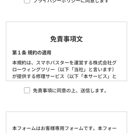
プライバシーポリシーに同意します
す。）を定めます。
第1条（プライバシー情報）
プライバシー情報のうち「個人情報」とは、個
免責事項文
人情報保護法にいう「個人情報」を指すものと
し、生存する個人に関する情報であって、当該
第１条 規約の適用
情報に含まれる氏名、生年月日、住所、電話番
本規約は、スマホバスターを運営する株式会社グ
号、連絡先その他の記述等により特定の個人を
ローウィングツリー（以下「当社」と言います）
識別できる情報を指します。
が提供する修理サービス（以下「本サービス」と
言います）に適用される基本的な条件を定めるも
プライバシー情報のうち「履歴情報および特性
のです。 当社は、本規約に沿ってお客様に本サー
免責事項に同意の上、送信します。
情報」とは、上記に定める「個人情報」以外の
ビスを提供させていただきますので、あらかじめ
ものをいい、ご利用いただいたサービスやご購
本規約にご同意をいただいた上で、本サービスを
入いただいた商品、ご覧になったページや広告
ご利用くださいますようお願いいたします。
の履歴、ユーザーが検索された検索キーワー
ド、ご利用日時、ご利用の方法、ご利用環境、
本フォームはお客様専用フォームです。本フォー
第２条 契約の成立
郵便番号や性別、職業、年齢、ユーザーのIPア