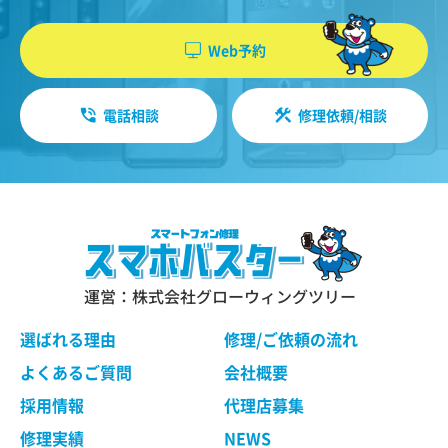
機能・性能に関する特別のご要望等に合致する状
やソフトウエア、購入した商品、閲覧したペー
態にすることをお約束するものではありません。
ジや広告の履歴、検索した検索キーワード、利
Web予約
修理依頼品の点検作業の結果、その状態・状況に
用日時、利用方法、利用環境（携帯端末を通じ
よっては修理等の処理ができない場合があります
てご利用の場合の当該端末の通信状態、利用に
ので、ご了承ください。 当社は、お客様の修理依
電話相談
修理依頼/相談
際しての各種設定情報なども含みます）、IPア
頼品の状態、故障部分あるいは当社の事情によ
り、修理による対応が不可能、困難または合理的
ドレス、クッキー情報、位置情報、端末の個体
でないと判断した場合に、当社が選定する同等程
識別情報などの履歴情報および特性情報を、ユ
度の機能・性能を有する製品（修理依頼品と類似
ーザーが当社や提携先のサービスを利用しまた
の製品・異機種を含みます）（以下「交換品」と
はページを閲覧する際に収集します。
言います）と修理依頼品との交換をもって、本サ
ービスの提供とさせていただく場合がございま
す。交換品との交換にご同意いただけない場合
運営：株式会社グローウィングツリー
第３条（個人情報を収集・利用する目的）
は、本サービスのご依頼をキャンセルされたもの
として取り扱わせていただきます。
選ばれる理由
修理/ご依頼の流れ
当社が個人情報を収集・利用する目的は、以下の
とおりです。
よくあるご質問
会社概要
ユーザーに自分の利用状況の閲覧を行っていた
第４条 修理の手続き
採用情報
代理店募集
だくために、氏名、住所、連絡先、支払方法な
本規約に基づき当社が行う修理は、当社各店舗、
修理実績
NEWS
どの登録情報、利用されたサービスや購入され