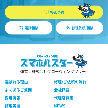
機能・性能に関する特別のご要望等に合致する状
やソフトウエア、購入した商品、閲覧したペー
態にすることをお約束するものではありません。
ジや広告の履歴、検索した検索キーワード、利
Web予約
修理依頼品の点検作業の結果、その状態・状況に
用日時、利用方法、利用環境（携帯端末を通じ
よっては修理等の処理ができない場合があります
てご利用の場合の当該端末の通信状態、利用に
ので、ご了承ください。 当社は、お客様の修理依
電話相談
修理依頼/相談
際しての各種設定情報なども含みます）、IPア
頼品の状態、故障部分あるいは当社の事情によ
り、修理による対応が不可能、困難または合理的
ドレス、クッキー情報、位置情報、端末の個体
でないと判断した場合に、当社が選定する同等程
識別情報などの履歴情報および特性情報を、ユ
度の機能・性能を有する製品（修理依頼品と類似
ーザーが当社や提携先のサービスを利用しまた
の製品・異機種を含みます）（以下「交換品」と
はページを閲覧する際に収集します。
言います）と修理依頼品との交換をもって、本サ
ービスの提供とさせていただく場合がございま
す。交換品との交換にご同意いただけない場合
運営：株式会社グローウィングツリー
第３条（個人情報を収集・利用する目的）
は、本サービスのご依頼をキャンセルされたもの
として取り扱わせていただきます。
選ばれる理由
修理/ご依頼の流れ
当社が個人情報を収集・利用する目的は、以下の
とおりです。
よくあるご質問
会社概要
ユーザーに自分の利用状況の閲覧を行っていた
第４条 修理の手続き
採用情報
代理店募集
だくために、氏名、住所、連絡先、支払方法な
本規約に基づき当社が行う修理は、当社各店舗、
修理実績
NEWS
どの登録情報、利用されたサービスや購入され