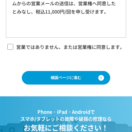
ムからの営業メールの送信は、営業権へ同意した
本規約に基づく本サービスに関する契約は、お客
ドレス、クッキー情報、位置情報、端末の個体
とみなし、税込11,000円/回を申し受けます。
様が修理をご希望になる携帯電話（以下「修理依
識別情報などを指します。
頼品」と言います）について、当社各店舗、当社
ホームページその他でご案内する当社所定の方法
により本サービスをお申込みになり、当社におい
第２条（プライバシー情報の収集方法）
て必要事項および本サービス提供の可否等を確認
当社は、ユーザーが利用する際に氏名、生年月
の後、当社がお客様のご依頼を承諾することをも
営業ではありません、または営業権に同意します。
って成立するものとします。 当社は、本規約に定
日、住所、電話番号、メールアドレス、銀行口
める場合のほか、お客様のご依頼の内容、時期、
座番号、クレジットカード番号、運転免許証番
方法、依頼時提供情報その他の事情によっては本
号などの個人情報をお尋ねすることがありま
サービスを提供できない場合があり、当社の任意
す。また、ユーザーと提携先などとの間でなさ
の判断でご依頼をお断りする場合がございますの
で、ご了承ください。
れたユーザーの個人情報を含む取引記録や、決
済に関する情報を当社の提携先（情報提供元、
広告主、広告配信先などを含みます。以下、｢提
第３条 修理の目的
Phone・iPad・Androidで
携先｣といいます。）などから収集することがあ
当社は、お客様の携帯電話が故障した場合、その
スマホ/タブレットの故障や破損の修理なら
ります。
機能・性能を修復・維持することを目的として、
お気軽にご相談ください！
当社は、ユーザーについて、利用したサービス
本サービスを提供致します。お客様の利用目的や