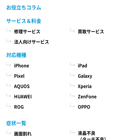
当社ホームページでご確認ください。 当社が修理
お役立ちコラム
た商品、およびそれらの代金などに関する情報
依頼品をお預かりする前に、お客様により修理依
を表示する目的
頼品に取り付けられた記録媒体、SIMカード、ケー
サービス＆料金
ス、その他一切のもの（以下「付加物」としま
ユーザーにお知らせや連絡をするためにメール
修理サービス
買取サービス
す）を修理依頼品から取り外してください。 な
アドレスを利用する場合やユーザーに商品を送
お、修理依頼品に付加物が取り付けられた状態
法人向けサービス
付したり必要に応じて連絡したりするため、氏
で、お客様が修理依頼品を当社にお引渡しされた
名や住所などの連絡先情報を利用する目的
場合、当社は、修理の過程で、付加物に生じうる
対応機種
汚損、破損、紛失その他付加物に関連して生じう
ユーザーの本人確認を行うために、氏名、生年
iPhone
iPad
る一切の損害につき責任を負いかねます。
月日、住所、電話番号、銀行口座番号、クレジ
Pixel
Galaxy
ットカード番号、運転免許証番号、配達証明付
AQUOS
Xperia
き郵便の到達結果などの情報を利用する目的
第５条 料金について
ユーザーに代金を請求するために、購入された
HUAWEI
ZenFone
本サービスの料金（修理料金、その他の費用を含
商品名や数量、利用されたサービスの種類や期
み、以下「サービス料金」と言います）は当社規
ROG
OPPO
定料金を適用します。 サービス料金の概算額は当
間、回数、請求金額、氏名、住所、銀行口座番
社各店舗、当社ホームページでも確認することが
号やクレジットカード番号などの支払に関する
症状一覧
できますが、状況、条件により実際の料金が異な
情報などを利用する目的
液晶不良
画面割れ
る場合がございますので、本サービスをご依頼の
ユーザーが簡便にデータを入力できるようにす
（タッチ不良）