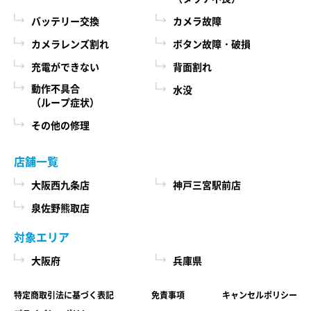
際に、必ず当社各店舗へお問い合わせください。
るために、当社に登録されている情報を入力画
バッテリー交換
カメラ故障
面に表示させたり、ユーザーのご指示に基づい
カメラレンズ割れ
ボタン故障・破損
第６条 修理部品の取扱い
て他のサービスなど（提携先が提供するものも
充電ができない
背面割れ
本サービスで使用する交換部品は、互換製品とな
含みます）に転送したりする目的
ります。 本サービスの提供による部品交換の際に
動作不具合
水没
代金の支払を遅滞したり第三者に損害を発生さ
（ループ症状）
取り外した修理依頼品の部品をリサイクルや分析
せたりするなど、本サービスの利用規約に違反
などのために、当社の任意の判断で回収させてい
その他の修理
したユーザーや、不正・不当な目的でサービス
ただく場合があります。 回収した部品は当社の所
有物として、当社の判断により、再生、利用また
を利用しようとするユーザーの利用をお断りす
店舗一覧
は廃棄等を行いますので、あらかじめご了承くだ
るために、利用態様、氏名や住所など個人を特
さい。
大阪西九条店
神戸三宮駅前店
定するための情報を利用する目的
泉佐野熊取店
ユーザーからのお問い合わせに対応するため
第７条 修理保証について
に、お問い合わせ内容や代金の請求に関する情
対象エリア
当社がおこなった修理において、修理完了日（当
報など当社がユーザーに対してサービスを提供
大阪府
兵庫県
社所定の処理が完了し、修理依頼品をお客様に引
するにあたって必要となる情報や、ユーザーの
き渡せる状態になった日）から1年以内(純正再生
サービス利用状況、連絡先情報などを利用する
特定商取引法に基づく表記
免責事項
キャンセルポリシー
品)または3ヶ月以内(その他の修理対応)に修理依頼
目的