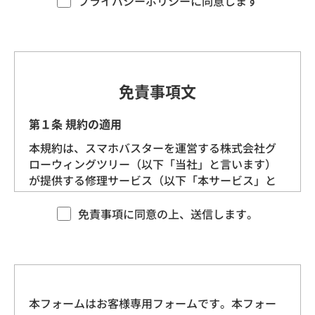
プライバシーポリシーに同意します
す。）を定めます。
第1条（プライバシー情報）
プライバシー情報のうち「個人情報」とは、個
免責事項文
人情報保護法にいう「個人情報」を指すものと
し、生存する個人に関する情報であって、当該
第１条 規約の適用
情報に含まれる氏名、生年月日、住所、電話番
本規約は、スマホバスターを運営する株式会社グ
号、連絡先その他の記述等により特定の個人を
ローウィングツリー（以下「当社」と言います）
識別できる情報を指します。
が提供する修理サービス（以下「本サービス」と
言います）に適用される基本的な条件を定めるも
プライバシー情報のうち「履歴情報および特性
のです。 当社は、本規約に沿ってお客様に本サー
免責事項に同意の上、送信します。
情報」とは、上記に定める「個人情報」以外の
ビスを提供させていただきますので、あらかじめ
ものをいい、ご利用いただいたサービスやご購
本規約にご同意をいただいた上で、本サービスを
入いただいた商品、ご覧になったページや広告
ご利用くださいますようお願いいたします。
の履歴、ユーザーが検索された検索キーワー
ド、ご利用日時、ご利用の方法、ご利用環境、
本フォームはお客様専用フォームです。本フォー
第２条 契約の成立
郵便番号や性別、職業、年齢、ユーザーのIPア