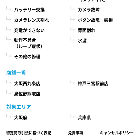
際に、必ず当社各店舗へお問い合わせください。
るために、当社に登録されている情報を入力画
バッテリー交換
カメラ故障
面に表示させたり、ユーザーのご指示に基づい
カメラレンズ割れ
ボタン故障・破損
第６条 修理部品の取扱い
て他のサービスなど（提携先が提供するものも
充電ができない
背面割れ
本サービスで使用する交換部品は、互換製品とな
含みます）に転送したりする目的
ります。 本サービスの提供による部品交換の際に
動作不具合
水没
代金の支払を遅滞したり第三者に損害を発生さ
（ループ症状）
取り外した修理依頼品の部品をリサイクルや分析
せたりするなど、本サービスの利用規約に違反
などのために、当社の任意の判断で回収させてい
その他の修理
したユーザーや、不正・不当な目的でサービス
ただく場合があります。 回収した部品は当社の所
有物として、当社の判断により、再生、利用また
を利用しようとするユーザーの利用をお断りす
店舗一覧
は廃棄等を行いますので、あらかじめご了承くだ
るために、利用態様、氏名や住所など個人を特
さい。
大阪西九条店
神戸三宮駅前店
定するための情報を利用する目的
泉佐野熊取店
ユーザーからのお問い合わせに対応するため
第７条 修理保証について
に、お問い合わせ内容や代金の請求に関する情
対象エリア
当社がおこなった修理において、修理完了日（当
報など当社がユーザーに対してサービスを提供
大阪府
兵庫県
社所定の処理が完了し、修理依頼品をお客様に引
するにあたって必要となる情報や、ユーザーの
き渡せる状態になった日）から1年以内(純正再生
サービス利用状況、連絡先情報などを利用する
特定商取引法に基づく表記
免責事項
キャンセルポリシー
品)または3ヶ月以内(その他の修理対応)に修理依頼
目的