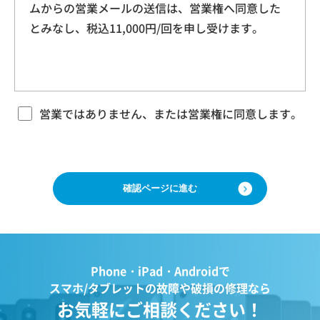
ムからの営業メールの送信は、営業権へ同意した
本規約に基づく本サービスに関する契約は、お客
ドレス、クッキー情報、位置情報、端末の個体
とみなし、税込11,000円/回を申し受けます。
様が修理をご希望になる携帯電話（以下「修理依
識別情報などを指します。
頼品」と言います）について、当社各店舗、当社
ホームページその他でご案内する当社所定の方法
により本サービスをお申込みになり、当社におい
第２条（プライバシー情報の収集方法）
て必要事項および本サービス提供の可否等を確認
当社は、ユーザーが利用する際に氏名、生年月
の後、当社がお客様のご依頼を承諾することをも
営業ではありません、または営業権に同意します。
って成立するものとします。 当社は、本規約に定
日、住所、電話番号、メールアドレス、銀行口
める場合のほか、お客様のご依頼の内容、時期、
座番号、クレジットカード番号、運転免許証番
方法、依頼時提供情報その他の事情によっては本
号などの個人情報をお尋ねすることがありま
サービスを提供できない場合があり、当社の任意
す。また、ユーザーと提携先などとの間でなさ
の判断でご依頼をお断りする場合がございますの
で、ご了承ください。
れたユーザーの個人情報を含む取引記録や、決
済に関する情報を当社の提携先（情報提供元、
広告主、広告配信先などを含みます。以下、｢提
第３条 修理の目的
Phone・iPad・Androidで
携先｣といいます。）などから収集することがあ
当社は、お客様の携帯電話が故障した場合、その
スマホ/タブレットの故障や破損の修理なら
ります。
機能・性能を修復・維持することを目的として、
お気軽にご相談ください！
当社は、ユーザーについて、利用したサービス
本サービスを提供致します。お客様の利用目的や