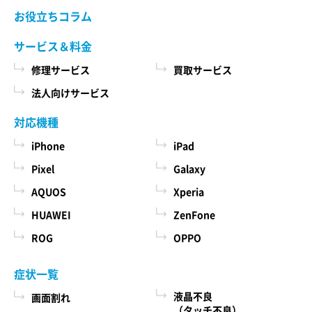
当社ホームページでご確認ください。 当社が修理
お役立ちコラム
た商品、およびそれらの代金などに関する情報
依頼品をお預かりする前に、お客様により修理依
を表示する目的
頼品に取り付けられた記録媒体、SIMカード、ケー
サービス＆料金
ス、その他一切のもの（以下「付加物」としま
ユーザーにお知らせや連絡をするためにメール
修理サービス
買取サービス
す）を修理依頼品から取り外してください。 な
アドレスを利用する場合やユーザーに商品を送
お、修理依頼品に付加物が取り付けられた状態
法人向けサービス
付したり必要に応じて連絡したりするため、氏
で、お客様が修理依頼品を当社にお引渡しされた
名や住所などの連絡先情報を利用する目的
場合、当社は、修理の過程で、付加物に生じうる
対応機種
汚損、破損、紛失その他付加物に関連して生じう
ユーザーの本人確認を行うために、氏名、生年
iPhone
iPad
る一切の損害につき責任を負いかねます。
月日、住所、電話番号、銀行口座番号、クレジ
Pixel
Galaxy
ットカード番号、運転免許証番号、配達証明付
AQUOS
Xperia
き郵便の到達結果などの情報を利用する目的
第５条 料金について
ユーザーに代金を請求するために、購入された
HUAWEI
ZenFone
本サービスの料金（修理料金、その他の費用を含
商品名や数量、利用されたサービスの種類や期
み、以下「サービス料金」と言います）は当社規
ROG
OPPO
定料金を適用します。 サービス料金の概算額は当
間、回数、請求金額、氏名、住所、銀行口座番
社各店舗、当社ホームページでも確認することが
号やクレジットカード番号などの支払に関する
症状一覧
できますが、状況、条件により実際の料金が異な
情報などを利用する目的
液晶不良
画面割れ
る場合がございますので、本サービスをご依頼の
ユーザーが簡便にデータを入力できるようにす
（タッチ不良）