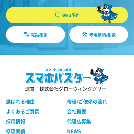
機能・性能に関する特別のご要望等に合致する状
やソフトウエア、購入した商品、閲覧したペー
態にすることをお約束するものではありません。
ジや広告の履歴、検索した検索キーワード、利
Web予約
修理依頼品の点検作業の結果、その状態・状況に
用日時、利用方法、利用環境（携帯端末を通じ
よっては修理等の処理ができない場合があります
てご利用の場合の当該端末の通信状態、利用に
ので、ご了承ください。 当社は、お客様の修理依
電話相談
修理依頼/相談
際しての各種設定情報なども含みます）、IPア
頼品の状態、故障部分あるいは当社の事情によ
り、修理による対応が不可能、困難または合理的
ドレス、クッキー情報、位置情報、端末の個体
でないと判断した場合に、当社が選定する同等程
識別情報などの履歴情報および特性情報を、ユ
度の機能・性能を有する製品（修理依頼品と類似
ーザーが当社や提携先のサービスを利用しまた
の製品・異機種を含みます）（以下「交換品」と
はページを閲覧する際に収集します。
言います）と修理依頼品との交換をもって、本サ
ービスの提供とさせていただく場合がございま
す。交換品との交換にご同意いただけない場合
運営：株式会社グローウィングツリー
第３条（個人情報を収集・利用する目的）
は、本サービスのご依頼をキャンセルされたもの
として取り扱わせていただきます。
選ばれる理由
修理/ご依頼の流れ
当社が個人情報を収集・利用する目的は、以下の
とおりです。
よくあるご質問
会社概要
ユーザーに自分の利用状況の閲覧を行っていた
第４条 修理の手続き
採用情報
代理店募集
だくために、氏名、住所、連絡先、支払方法な
本規約に基づき当社が行う修理は、当社各店舗、
修理実績
NEWS
どの登録情報、利用されたサービスや購入され