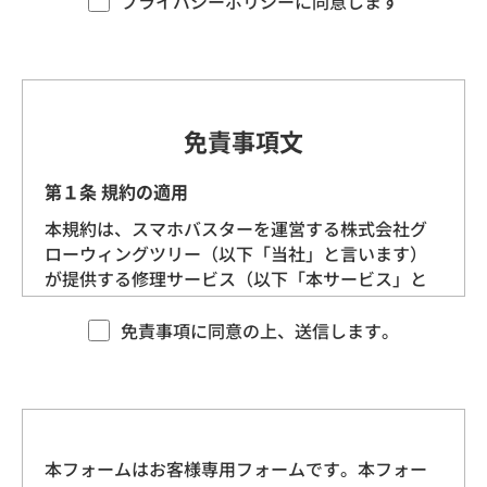
プライバシーポリシーに同意します
す。）を定めます。
第1条（プライバシー情報）
プライバシー情報のうち「個人情報」とは、個
免責事項文
人情報保護法にいう「個人情報」を指すものと
し、生存する個人に関する情報であって、当該
第１条 規約の適用
情報に含まれる氏名、生年月日、住所、電話番
本規約は、スマホバスターを運営する株式会社グ
号、連絡先その他の記述等により特定の個人を
ローウィングツリー（以下「当社」と言います）
識別できる情報を指します。
が提供する修理サービス（以下「本サービス」と
言います）に適用される基本的な条件を定めるも
プライバシー情報のうち「履歴情報および特性
のです。 当社は、本規約に沿ってお客様に本サー
免責事項に同意の上、送信します。
情報」とは、上記に定める「個人情報」以外の
ビスを提供させていただきますので、あらかじめ
ものをいい、ご利用いただいたサービスやご購
本規約にご同意をいただいた上で、本サービスを
入いただいた商品、ご覧になったページや広告
ご利用くださいますようお願いいたします。
の履歴、ユーザーが検索された検索キーワー
ド、ご利用日時、ご利用の方法、ご利用環境、
本フォームはお客様専用フォームです。本フォー
第２条 契約の成立
郵便番号や性別、職業、年齢、ユーザーのIPア