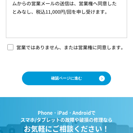
ムからの営業メールの送信は、営業権へ同意した
本規約に基づく本サービスに関する契約は、お客
ドレス、クッキー情報、位置情報、端末の個体
とみなし、税込11,000円/回を申し受けます。
様が修理をご希望になる携帯電話（以下「修理依
識別情報などを指します。
頼品」と言います）について、当社各店舗、当社
ホームページその他でご案内する当社所定の方法
により本サービスをお申込みになり、当社におい
第２条（プライバシー情報の収集方法）
て必要事項および本サービス提供の可否等を確認
当社は、ユーザーが利用する際に氏名、生年月
の後、当社がお客様のご依頼を承諾することをも
営業ではありません、または営業権に同意します。
って成立するものとします。 当社は、本規約に定
日、住所、電話番号、メールアドレス、銀行口
める場合のほか、お客様のご依頼の内容、時期、
座番号、クレジットカード番号、運転免許証番
方法、依頼時提供情報その他の事情によっては本
号などの個人情報をお尋ねすることがありま
サービスを提供できない場合があり、当社の任意
す。また、ユーザーと提携先などとの間でなさ
の判断でご依頼をお断りする場合がございますの
で、ご了承ください。
れたユーザーの個人情報を含む取引記録や、決
済に関する情報を当社の提携先（情報提供元、
広告主、広告配信先などを含みます。以下、｢提
第３条 修理の目的
Phone・iPad・Androidで
携先｣といいます。）などから収集することがあ
当社は、お客様の携帯電話が故障した場合、その
スマホ/タブレットの故障や破損の修理なら
ります。
機能・性能を修復・維持することを目的として、
お気軽にご相談ください！
当社は、ユーザーについて、利用したサービス
本サービスを提供致します。お客様の利用目的や