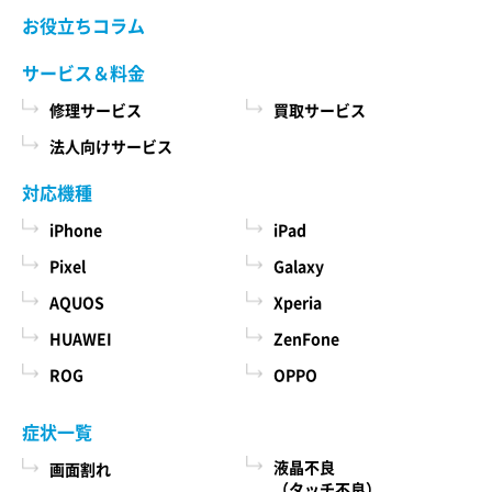
当社ホームページでご確認ください。 当社が修理
お役立ちコラム
た商品、およびそれらの代金などに関する情報
依頼品をお預かりする前に、お客様により修理依
を表示する目的
頼品に取り付けられた記録媒体、SIMカード、ケー
サービス＆料金
ス、その他一切のもの（以下「付加物」としま
ユーザーにお知らせや連絡をするためにメール
修理サービス
買取サービス
す）を修理依頼品から取り外してください。 な
アドレスを利用する場合やユーザーに商品を送
お、修理依頼品に付加物が取り付けられた状態
法人向けサービス
付したり必要に応じて連絡したりするため、氏
で、お客様が修理依頼品を当社にお引渡しされた
名や住所などの連絡先情報を利用する目的
場合、当社は、修理の過程で、付加物に生じうる
対応機種
汚損、破損、紛失その他付加物に関連して生じう
ユーザーの本人確認を行うために、氏名、生年
iPhone
iPad
る一切の損害につき責任を負いかねます。
月日、住所、電話番号、銀行口座番号、クレジ
Pixel
Galaxy
ットカード番号、運転免許証番号、配達証明付
AQUOS
Xperia
き郵便の到達結果などの情報を利用する目的
第５条 料金について
ユーザーに代金を請求するために、購入された
HUAWEI
ZenFone
本サービスの料金（修理料金、その他の費用を含
商品名や数量、利用されたサービスの種類や期
み、以下「サービス料金」と言います）は当社規
ROG
OPPO
定料金を適用します。 サービス料金の概算額は当
間、回数、請求金額、氏名、住所、銀行口座番
社各店舗、当社ホームページでも確認することが
号やクレジットカード番号などの支払に関する
症状一覧
できますが、状況、条件により実際の料金が異な
情報などを利用する目的
液晶不良
画面割れ
る場合がございますので、本サービスをご依頼の
ユーザーが簡便にデータを入力できるようにす
（タッチ不良）