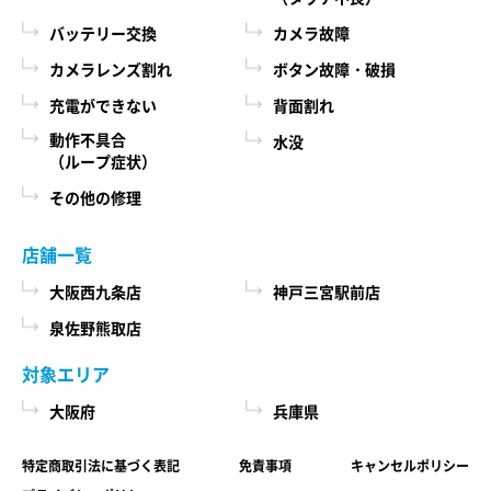
際に、必ず当社各店舗へお問い合わせください。
るために、当社に登録されている情報を入力画
バッテリー交換
カメラ故障
面に表示させたり、ユーザーのご指示に基づい
カメラレンズ割れ
ボタン故障・破損
第６条 修理部品の取扱い
て他のサービスなど（提携先が提供するものも
充電ができない
背面割れ
本サービスで使用する交換部品は、互換製品とな
含みます）に転送したりする目的
ります。 本サービスの提供による部品交換の際に
動作不具合
水没
代金の支払を遅滞したり第三者に損害を発生さ
（ループ症状）
取り外した修理依頼品の部品をリサイクルや分析
せたりするなど、本サービスの利用規約に違反
などのために、当社の任意の判断で回収させてい
その他の修理
したユーザーや、不正・不当な目的でサービス
ただく場合があります。 回収した部品は当社の所
有物として、当社の判断により、再生、利用また
を利用しようとするユーザーの利用をお断りす
店舗一覧
は廃棄等を行いますので、あらかじめご了承くだ
るために、利用態様、氏名や住所など個人を特
さい。
大阪西九条店
神戸三宮駅前店
定するための情報を利用する目的
泉佐野熊取店
ユーザーからのお問い合わせに対応するため
第７条 修理保証について
に、お問い合わせ内容や代金の請求に関する情
対象エリア
当社がおこなった修理において、修理完了日（当
報など当社がユーザーに対してサービスを提供
大阪府
兵庫県
社所定の処理が完了し、修理依頼品をお客様に引
するにあたって必要となる情報や、ユーザーの
き渡せる状態になった日）から1年以内(純正再生
サービス利用状況、連絡先情報などを利用する
特定商取引法に基づく表記
免責事項
キャンセルポリシー
品)または3ヶ月以内(その他の修理対応)に修理依頼
目的