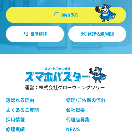
機能・性能に関する特別のご要望等に合致する状
やソフトウエア、購入した商品、閲覧したペー
態にすることをお約束するものではありません。
ジや広告の履歴、検索した検索キーワード、利
Web予約
修理依頼品の点検作業の結果、その状態・状況に
用日時、利用方法、利用環境（携帯端末を通じ
よっては修理等の処理ができない場合があります
てご利用の場合の当該端末の通信状態、利用に
ので、ご了承ください。 当社は、お客様の修理依
電話相談
修理依頼/相談
際しての各種設定情報なども含みます）、IPア
頼品の状態、故障部分あるいは当社の事情によ
り、修理による対応が不可能、困難または合理的
ドレス、クッキー情報、位置情報、端末の個体
でないと判断した場合に、当社が選定する同等程
識別情報などの履歴情報および特性情報を、ユ
度の機能・性能を有する製品（修理依頼品と類似
ーザーが当社や提携先のサービスを利用しまた
の製品・異機種を含みます）（以下「交換品」と
はページを閲覧する際に収集します。
言います）と修理依頼品との交換をもって、本サ
ービスの提供とさせていただく場合がございま
す。交換品との交換にご同意いただけない場合
運営：株式会社グローウィングツリー
第３条（個人情報を収集・利用する目的）
は、本サービスのご依頼をキャンセルされたもの
として取り扱わせていただきます。
選ばれる理由
修理/ご依頼の流れ
当社が個人情報を収集・利用する目的は、以下の
とおりです。
よくあるご質問
会社概要
ユーザーに自分の利用状況の閲覧を行っていた
第４条 修理の手続き
採用情報
代理店募集
だくために、氏名、住所、連絡先、支払方法な
本規約に基づき当社が行う修理は、当社各店舗、
修理実績
NEWS
どの登録情報、利用されたサービスや購入され