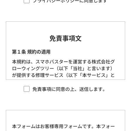
プライバシーポリシーに同意します
す。）を定めます。
第1条（プライバシー情報）
プライバシー情報のうち「個人情報」とは、個
免責事項文
人情報保護法にいう「個人情報」を指すものと
し、生存する個人に関する情報であって、当該
第１条 規約の適用
情報に含まれる氏名、生年月日、住所、電話番
本規約は、スマホバスターを運営する株式会社グ
号、連絡先その他の記述等により特定の個人を
ローウィングツリー（以下「当社」と言います）
識別できる情報を指します。
が提供する修理サービス（以下「本サービス」と
言います）に適用される基本的な条件を定めるも
プライバシー情報のうち「履歴情報および特性
のです。 当社は、本規約に沿ってお客様に本サー
免責事項に同意の上、送信します。
情報」とは、上記に定める「個人情報」以外の
ビスを提供させていただきますので、あらかじめ
ものをいい、ご利用いただいたサービスやご購
本規約にご同意をいただいた上で、本サービスを
入いただいた商品、ご覧になったページや広告
ご利用くださいますようお願いいたします。
の履歴、ユーザーが検索された検索キーワー
ド、ご利用日時、ご利用の方法、ご利用環境、
本フォームはお客様専用フォームです。本フォー
第２条 契約の成立
郵便番号や性別、職業、年齢、ユーザーのIPア