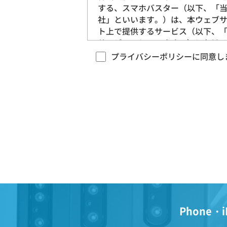
する、スマホバスター（以下、「
社」といいます。）は、本ウェブ
ト上で提供するサービス（以下、
サービス」といいます。）におけ
ライバシー情報の取扱いについて
プライバシーポリシーに同意し
下のとおりプライバシーポリシー
下、「本ポリシー」といいます。
定めます。
第1条（プライバシー情報）
プライバシー情報のうち「個人
報」とは、個人情報保護法にい
「個人情報」を指すものとし、
する個人に関する情報であって
該情報に含まれる氏名、生年月
Phone・i
住所、電話番号、連絡先その他
述等により特定の個人を識別で