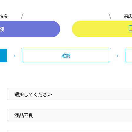
ちら
来
談
確認