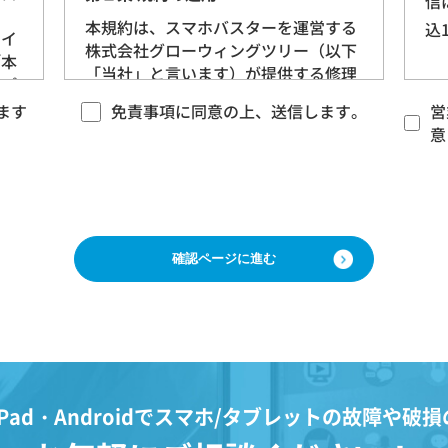
信
当
本規約は、スマホバスターを運営する
込
サイ
株式会社グローウィングツリー（以下
「本
「当社」と言います）が提供する修理
るプ
サービス（以下「本サービス」と言い
、以
ます
免責事項に同意の上、送信します。
営
ます）に適用される基本的な条件を定
（以
意
めるものです。 当社は、本規約に沿っ
）を
てお客様に本サービスを提供させてい
ただきますので、あらかじめ本規約に
ご同意をいただいた上で、本サービス
をご利用くださいますようお願いいた
します。
情
う
第２条 契約の成立
生存
本規約に基づく本サービスに関する契
、当
約は、お客様が修理をご希望になる携
日、
帯電話（以下「修理依頼品」と言いま
Pad・Androidで
スマホ/タブレットの故障や破損
の記
す）について、当社各店舗、当社ホー
きる
ムページその他でご案内する当社所定