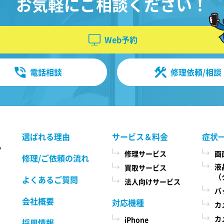
お気軽にご相談ください！
の方法により本サービスをお申込みに
なり、当社において必要事項および本
情報
サービス提供の可否等を確認の後、当
Web予約
定め
社がお客様のご依頼を承諾することを
い、
もって成立するものとします。 当社
購入
は、本規約に定める場合のほか、お客
電話相談
修理依頼/相談
様のご依頼の内容、時期、方法、依頼
ペー
時提供情報その他の事情によっては本
索さ
サービスを提供できない場合があり、
時、
当社の任意の判断でご依頼をお断りす
便番
る場合がございますので、ご了承くだ
選ばれる理由
サービス＆料金
症状
さい。
ーの
置情
修理サービス
画
修理/ご依頼の流れ
指し
液
買取サービス
第３条 修理の目的
（
よくあるご質問
法人向けサービス
当社は、お客様の携帯電話が故障した
バ
場合、その機能・性能を修復・維持す
会社概要
対応機種
カ
ることを目的として、本サービスを提
方
カ
iPhone
供致します。お客様の利用目的や機
採用情報