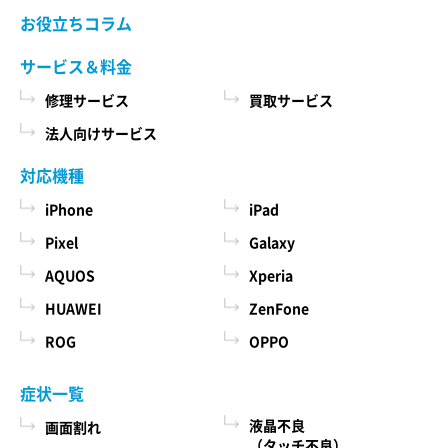
当社ホームページでご確認ください。 当社が修理
お役立ちコラム
た商品、およびそれらの代金などに関する情報
依頼品をお預かりする前に、お客様により修理依
を表示する目的
頼品に取り付けられた記録媒体、SIMカード、ケー
サービス＆料金
ス、その他一切のもの（以下「付加物」としま
ユーザーにお知らせや連絡をするためにメール
修理サービス
買取サービス
す）を修理依頼品から取り外してください。 な
アドレスを利用する場合やユーザーに商品を送
お、修理依頼品に付加物が取り付けられた状態
法人向けサービス
付したり必要に応じて連絡したりするため、氏
で、お客様が修理依頼品を当社にお引渡しされた
名や住所などの連絡先情報を利用する目的
場合、当社は、修理の過程で、付加物に生じうる
対応機種
汚損、破損、紛失その他付加物に関連して生じう
ユーザーの本人確認を行うために、氏名、生年
iPhone
iPad
る一切の損害につき責任を負いかねます。
月日、住所、電話番号、銀行口座番号、クレジ
Pixel
Galaxy
ットカード番号、運転免許証番号、配達証明付
AQUOS
Xperia
き郵便の到達結果などの情報を利用する目的
第５条 料金について
ユーザーに代金を請求するために、購入された
HUAWEI
ZenFone
本サービスの料金（修理料金、その他の費用を含
商品名や数量、利用されたサービスの種類や期
み、以下「サービス料金」と言います）は当社規
ROG
OPPO
定料金を適用します。 サービス料金の概算額は当
間、回数、請求金額、氏名、住所、銀行口座番
社各店舗、当社ホームページでも確認することが
号やクレジットカード番号などの支払に関する
症状一覧
できますが、状況、条件により実際の料金が異な
情報などを利用する目的
液晶不良
画面割れ
る場合がございますので、本サービスをご依頼の
ユーザーが簡便にデータを入力できるようにす
（タッチ不良）