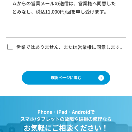
ムからの営業メールの送信は、営業権へ同意した
本規約に基づく本サービスに関する契約は、お客
ドレス、クッキー情報、位置情報、端末の個体
とみなし、税込11,000円/回を申し受けます。
様が修理をご希望になる携帯電話（以下「修理依
識別情報などを指します。
頼品」と言います）について、当社各店舗、当社
ホームページその他でご案内する当社所定の方法
により本サービスをお申込みになり、当社におい
第２条（プライバシー情報の収集方法）
て必要事項および本サービス提供の可否等を確認
当社は、ユーザーが利用する際に氏名、生年月
の後、当社がお客様のご依頼を承諾することをも
営業ではありません、または営業権に同意します。
って成立するものとします。 当社は、本規約に定
日、住所、電話番号、メールアドレス、銀行口
める場合のほか、お客様のご依頼の内容、時期、
座番号、クレジットカード番号、運転免許証番
方法、依頼時提供情報その他の事情によっては本
号などの個人情報をお尋ねすることがありま
サービスを提供できない場合があり、当社の任意
す。また、ユーザーと提携先などとの間でなさ
の判断でご依頼をお断りする場合がございますの
で、ご了承ください。
れたユーザーの個人情報を含む取引記録や、決
済に関する情報を当社の提携先（情報提供元、
広告主、広告配信先などを含みます。以下、｢提
第３条 修理の目的
Phone・iPad・Androidで
携先｣といいます。）などから収集することがあ
当社は、お客様の携帯電話が故障した場合、その
スマホ/タブレットの故障や破損の修理なら
ります。
機能・性能を修復・維持することを目的として、
お気軽にご相談ください！
当社は、ユーザーについて、利用したサービス
本サービスを提供致します。お客様の利用目的や