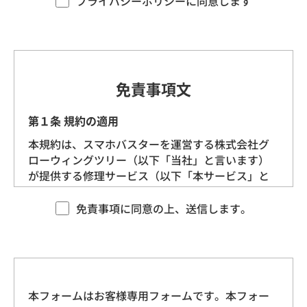
プライバシーポリシーに同意します
す。）を定めます。
第1条（プライバシー情報）
プライバシー情報のうち「個人情報」とは、個
免責事項文
人情報保護法にいう「個人情報」を指すものと
し、生存する個人に関する情報であって、当該
第１条 規約の適用
情報に含まれる氏名、生年月日、住所、電話番
本規約は、スマホバスターを運営する株式会社グ
号、連絡先その他の記述等により特定の個人を
ローウィングツリー（以下「当社」と言います）
識別できる情報を指します。
が提供する修理サービス（以下「本サービス」と
言います）に適用される基本的な条件を定めるも
プライバシー情報のうち「履歴情報および特性
のです。 当社は、本規約に沿ってお客様に本サー
免責事項に同意の上、送信します。
情報」とは、上記に定める「個人情報」以外の
ビスを提供させていただきますので、あらかじめ
ものをいい、ご利用いただいたサービスやご購
本規約にご同意をいただいた上で、本サービスを
入いただいた商品、ご覧になったページや広告
ご利用くださいますようお願いいたします。
の履歴、ユーザーが検索された検索キーワー
ド、ご利用日時、ご利用の方法、ご利用環境、
本フォームはお客様専用フォームです。本フォー
第２条 契約の成立
郵便番号や性別、職業、年齢、ユーザーのIPア