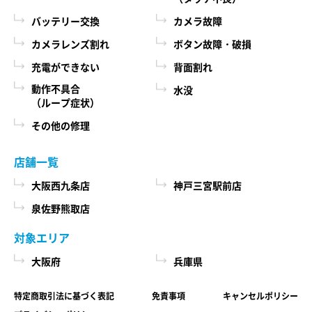
際に、必ず当社各店舗へお問い合わせください。
るために、当社に登録されている情報を入力画
バッテリー交換
カメラ故障
面に表示させたり、ユーザーのご指示に基づい
カメラレンズ割れ
ボタン故障・破損
第６条 修理部品の取扱い
て他のサービスなど（提携先が提供するものも
充電ができない
背面割れ
本サービスで使用する交換部品は、互換製品とな
含みます）に転送したりする目的
ります。 本サービスの提供による部品交換の際に
動作不具合
水没
代金の支払を遅滞したり第三者に損害を発生さ
（ループ症状）
取り外した修理依頼品の部品をリサイクルや分析
せたりするなど、本サービスの利用規約に違反
などのために、当社の任意の判断で回収させてい
その他の修理
したユーザーや、不正・不当な目的でサービス
ただく場合があります。 回収した部品は当社の所
有物として、当社の判断により、再生、利用また
を利用しようとするユーザーの利用をお断りす
店舗一覧
は廃棄等を行いますので、あらかじめご了承くだ
るために、利用態様、氏名や住所など個人を特
さい。
大阪西九条店
神戸三宮駅前店
定するための情報を利用する目的
泉佐野熊取店
ユーザーからのお問い合わせに対応するため
第７条 修理保証について
に、お問い合わせ内容や代金の請求に関する情
対象エリア
当社がおこなった修理において、修理完了日（当
報など当社がユーザーに対してサービスを提供
大阪府
兵庫県
社所定の処理が完了し、修理依頼品をお客様に引
するにあたって必要となる情報や、ユーザーの
き渡せる状態になった日）から1年以内(純正再生
サービス利用状況、連絡先情報などを利用する
特定商取引法に基づく表記
免責事項
キャンセルポリシー
品)または3ヶ月以内(その他の修理対応)に修理依頼
目的