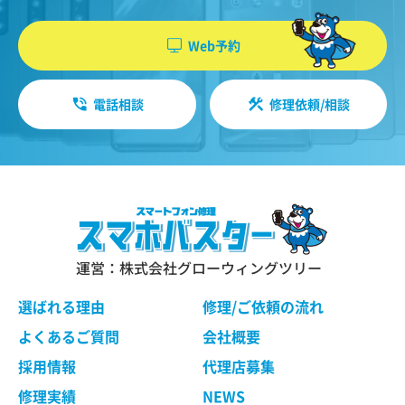
機能・性能に関する特別のご要望等に合致する状
やソフトウエア、購入した商品、閲覧したペー
態にすることをお約束するものではありません。
ジや広告の履歴、検索した検索キーワード、利
Web予約
修理依頼品の点検作業の結果、その状態・状況に
用日時、利用方法、利用環境（携帯端末を通じ
よっては修理等の処理ができない場合があります
てご利用の場合の当該端末の通信状態、利用に
ので、ご了承ください。 当社は、お客様の修理依
電話相談
修理依頼/相談
際しての各種設定情報なども含みます）、IPア
頼品の状態、故障部分あるいは当社の事情によ
り、修理による対応が不可能、困難または合理的
ドレス、クッキー情報、位置情報、端末の個体
でないと判断した場合に、当社が選定する同等程
識別情報などの履歴情報および特性情報を、ユ
度の機能・性能を有する製品（修理依頼品と類似
ーザーが当社や提携先のサービスを利用しまた
の製品・異機種を含みます）（以下「交換品」と
はページを閲覧する際に収集します。
言います）と修理依頼品との交換をもって、本サ
ービスの提供とさせていただく場合がございま
す。交換品との交換にご同意いただけない場合
運営：株式会社グローウィングツリー
第３条（個人情報を収集・利用する目的）
は、本サービスのご依頼をキャンセルされたもの
として取り扱わせていただきます。
選ばれる理由
修理/ご依頼の流れ
当社が個人情報を収集・利用する目的は、以下の
とおりです。
よくあるご質問
会社概要
ユーザーに自分の利用状況の閲覧を行っていた
第４条 修理の手続き
採用情報
代理店募集
だくために、氏名、住所、連絡先、支払方法な
本規約に基づき当社が行う修理は、当社各店舗、
修理実績
NEWS
どの登録情報、利用されたサービスや購入され