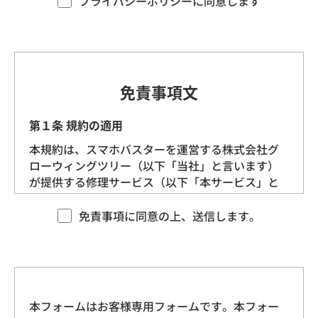
プライバシーポリシーに同意します
す。）を定めます。
第1条（プライバシー情報）
プライバシー情報のうち「個人情報」とは、個
免責事項文
人情報保護法にいう「個人情報」を指すものと
し、生存する個人に関する情報であって、当該
第１条 規約の適用
情報に含まれる氏名、生年月日、住所、電話番
本規約は、スマホバスターを運営する株式会社グ
号、連絡先その他の記述等により特定の個人を
ローウィングツリー（以下「当社」と言います）
識別できる情報を指します。
が提供する修理サービス（以下「本サービス」と
言います）に適用される基本的な条件を定めるも
プライバシー情報のうち「履歴情報および特性
のです。 当社は、本規約に沿ってお客様に本サー
免責事項に同意の上、送信します。
情報」とは、上記に定める「個人情報」以外の
ビスを提供させていただきますので、あらかじめ
ものをいい、ご利用いただいたサービスやご購
本規約にご同意をいただいた上で、本サービスを
入いただいた商品、ご覧になったページや広告
ご利用くださいますようお願いいたします。
の履歴、ユーザーが検索された検索キーワー
ド、ご利用日時、ご利用の方法、ご利用環境、
本フォームはお客様専用フォームです。本フォー
第２条 契約の成立
郵便番号や性別、職業、年齢、ユーザーのIPア