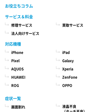
当社ホームページでご確認ください。 当社が修理
お役立ちコラム
た商品、およびそれらの代金などに関する情報
依頼品をお預かりする前に、お客様により修理依
を表示する目的
頼品に取り付けられた記録媒体、SIMカード、ケー
サービス＆料金
ス、その他一切のもの（以下「付加物」としま
ユーザーにお知らせや連絡をするためにメール
修理サービス
買取サービス
す）を修理依頼品から取り外してください。 な
アドレスを利用する場合やユーザーに商品を送
お、修理依頼品に付加物が取り付けられた状態
法人向けサービス
付したり必要に応じて連絡したりするため、氏
で、お客様が修理依頼品を当社にお引渡しされた
名や住所などの連絡先情報を利用する目的
場合、当社は、修理の過程で、付加物に生じうる
対応機種
汚損、破損、紛失その他付加物に関連して生じう
ユーザーの本人確認を行うために、氏名、生年
iPhone
iPad
る一切の損害につき責任を負いかねます。
月日、住所、電話番号、銀行口座番号、クレジ
Pixel
Galaxy
ットカード番号、運転免許証番号、配達証明付
AQUOS
Xperia
き郵便の到達結果などの情報を利用する目的
第５条 料金について
ユーザーに代金を請求するために、購入された
HUAWEI
ZenFone
本サービスの料金（修理料金、その他の費用を含
商品名や数量、利用されたサービスの種類や期
み、以下「サービス料金」と言います）は当社規
ROG
OPPO
定料金を適用します。 サービス料金の概算額は当
間、回数、請求金額、氏名、住所、銀行口座番
社各店舗、当社ホームページでも確認することが
号やクレジットカード番号などの支払に関する
症状一覧
できますが、状況、条件により実際の料金が異な
情報などを利用する目的
液晶不良
画面割れ
る場合がございますので、本サービスをご依頼の
ユーザーが簡便にデータを入力できるようにす
（タッチ不良）