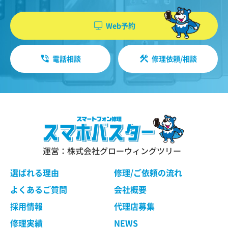
機能・性能に関する特別のご要望等に合致する状
やソフトウエア、購入した商品、閲覧したペー
態にすることをお約束するものではありません。
ジや広告の履歴、検索した検索キーワード、利
Web予約
修理依頼品の点検作業の結果、その状態・状況に
用日時、利用方法、利用環境（携帯端末を通じ
よっては修理等の処理ができない場合があります
てご利用の場合の当該端末の通信状態、利用に
ので、ご了承ください。 当社は、お客様の修理依
電話相談
修理依頼/相談
際しての各種設定情報なども含みます）、IPア
頼品の状態、故障部分あるいは当社の事情によ
り、修理による対応が不可能、困難または合理的
ドレス、クッキー情報、位置情報、端末の個体
でないと判断した場合に、当社が選定する同等程
識別情報などの履歴情報および特性情報を、ユ
度の機能・性能を有する製品（修理依頼品と類似
ーザーが当社や提携先のサービスを利用しまた
の製品・異機種を含みます）（以下「交換品」と
はページを閲覧する際に収集します。
言います）と修理依頼品との交換をもって、本サ
ービスの提供とさせていただく場合がございま
す。交換品との交換にご同意いただけない場合
運営：株式会社グローウィングツリー
第３条（個人情報を収集・利用する目的）
は、本サービスのご依頼をキャンセルされたもの
として取り扱わせていただきます。
選ばれる理由
修理/ご依頼の流れ
当社が個人情報を収集・利用する目的は、以下の
とおりです。
よくあるご質問
会社概要
ユーザーに自分の利用状況の閲覧を行っていた
第４条 修理の手続き
採用情報
代理店募集
だくために、氏名、住所、連絡先、支払方法な
本規約に基づき当社が行う修理は、当社各店舗、
修理実績
NEWS
どの登録情報、利用されたサービスや購入され