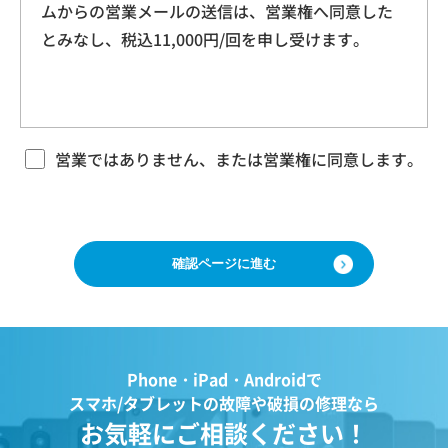
ムからの営業メールの送信は、営業権へ同意した
本規約に基づく本サービスに関する契約は、お客
ドレス、クッキー情報、位置情報、端末の個体
とみなし、税込11,000円/回を申し受けます。
様が修理をご希望になる携帯電話（以下「修理依
識別情報などを指します。
頼品」と言います）について、当社各店舗、当社
ホームページその他でご案内する当社所定の方法
により本サービスをお申込みになり、当社におい
第２条（プライバシー情報の収集方法）
て必要事項および本サービス提供の可否等を確認
当社は、ユーザーが利用する際に氏名、生年月
の後、当社がお客様のご依頼を承諾することをも
営業ではありません、または営業権に同意します。
って成立するものとします。 当社は、本規約に定
日、住所、電話番号、メールアドレス、銀行口
める場合のほか、お客様のご依頼の内容、時期、
座番号、クレジットカード番号、運転免許証番
方法、依頼時提供情報その他の事情によっては本
号などの個人情報をお尋ねすることがありま
サービスを提供できない場合があり、当社の任意
す。また、ユーザーと提携先などとの間でなさ
の判断でご依頼をお断りする場合がございますの
で、ご了承ください。
れたユーザーの個人情報を含む取引記録や、決
済に関する情報を当社の提携先（情報提供元、
広告主、広告配信先などを含みます。以下、｢提
第３条 修理の目的
Phone・iPad・Androidで
携先｣といいます。）などから収集することがあ
当社は、お客様の携帯電話が故障した場合、その
スマホ/タブレットの故障や破損の修理なら
ります。
機能・性能を修復・維持することを目的として、
お気軽にご相談ください！
当社は、ユーザーについて、利用したサービス
本サービスを提供致します。お客様の利用目的や