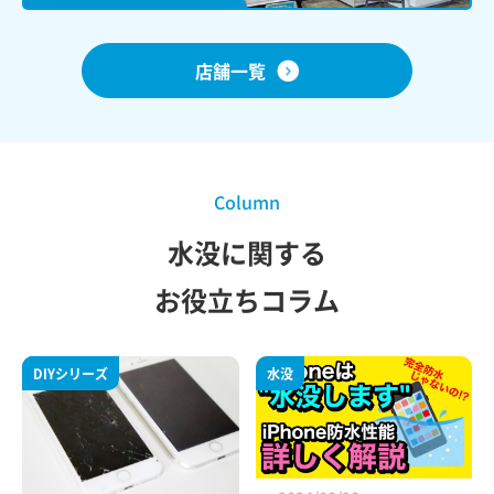
店舗一覧
Column
水没に関する
お役立ちコラム
水没
修理方法
DIYシリーズ
水没