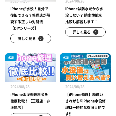
2026/06/04
2024/08/28
iPhoneが水没！自分で
iPhoneは防水だから水
復旧できる？修理店が解
没しない？ 防水性能を
説する正しい対処法
比較し解説します！
【DIYシリーズ】
詳しく見る
詳しく見る
水没
水没
2024/08/28
2024/08/28
iPhone水没修理料金を
【iPhone修理】勘違い
徹底比較！【正規店・非
されがち⁉iPhone水没修
正規店】
理は一時的な復旧目的で
す!!