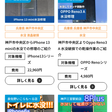
兵庫県 神戸市中央区
兵庫県 兵庫県 神戸市中央区
水没 液晶破損
水没
神戸市中央区からiPhone 13
神戸市中央区よりOppo Reno3
miniの水没での修理のご紹介
A 水没破損での乾燥作業のご紹
介
iPhone13シリー
対象機種
ズ
OPPO Renoシリ
対象機種
ーズ
22,960円
費用
4,980円
費用
詳しく見る
詳しく見る
泉佐野いこらも〜る店
神戸三宮駅前店