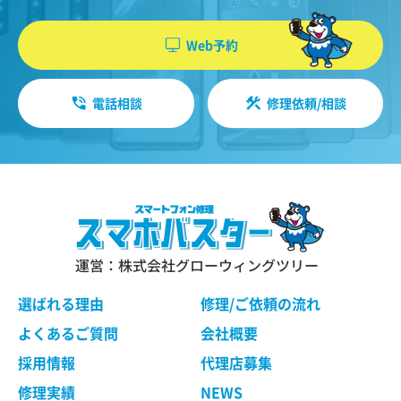
機能・性能に関する特別のご要望等に合致する状
やソフトウエア、購入した商品、閲覧したペー
態にすることをお約束するものではありません。
ジや広告の履歴、検索した検索キーワード、利
Web予約
修理依頼品の点検作業の結果、その状態・状況に
用日時、利用方法、利用環境（携帯端末を通じ
よっては修理等の処理ができない場合があります
てご利用の場合の当該端末の通信状態、利用に
ので、ご了承ください。 当社は、お客様の修理依
電話相談
修理依頼/相談
際しての各種設定情報なども含みます）、IPア
頼品の状態、故障部分あるいは当社の事情によ
り、修理による対応が不可能、困難または合理的
ドレス、クッキー情報、位置情報、端末の個体
でないと判断した場合に、当社が選定する同等程
識別情報などの履歴情報および特性情報を、ユ
度の機能・性能を有する製品（修理依頼品と類似
ーザーが当社や提携先のサービスを利用しまた
の製品・異機種を含みます）（以下「交換品」と
はページを閲覧する際に収集します。
言います）と修理依頼品との交換をもって、本サ
ービスの提供とさせていただく場合がございま
す。交換品との交換にご同意いただけない場合
運営：株式会社グローウィングツリー
第３条（個人情報を収集・利用する目的）
は、本サービスのご依頼をキャンセルされたもの
として取り扱わせていただきます。
選ばれる理由
修理/ご依頼の流れ
当社が個人情報を収集・利用する目的は、以下の
とおりです。
よくあるご質問
会社概要
ユーザーに自分の利用状況の閲覧を行っていた
第４条 修理の手続き
採用情報
代理店募集
だくために、氏名、住所、連絡先、支払方法な
本規約に基づき当社が行う修理は、当社各店舗、
修理実績
NEWS
どの登録情報、利用されたサービスや購入され