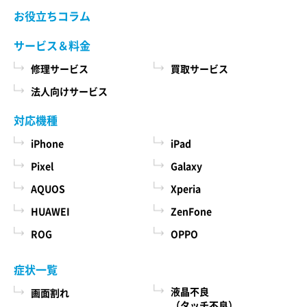
当社ホームページでご確認ください。 当社が修理
お役立ちコラム
た商品、およびそれらの代金などに関する情報
依頼品をお預かりする前に、お客様により修理依
を表示する目的
頼品に取り付けられた記録媒体、SIMカード、ケー
サービス＆料金
ス、その他一切のもの（以下「付加物」としま
ユーザーにお知らせや連絡をするためにメール
修理サービス
買取サービス
す）を修理依頼品から取り外してください。 な
アドレスを利用する場合やユーザーに商品を送
お、修理依頼品に付加物が取り付けられた状態
法人向けサービス
付したり必要に応じて連絡したりするため、氏
で、お客様が修理依頼品を当社にお引渡しされた
名や住所などの連絡先情報を利用する目的
場合、当社は、修理の過程で、付加物に生じうる
対応機種
汚損、破損、紛失その他付加物に関連して生じう
ユーザーの本人確認を行うために、氏名、生年
iPhone
iPad
る一切の損害につき責任を負いかねます。
月日、住所、電話番号、銀行口座番号、クレジ
Pixel
Galaxy
ットカード番号、運転免許証番号、配達証明付
AQUOS
Xperia
き郵便の到達結果などの情報を利用する目的
第５条 料金について
ユーザーに代金を請求するために、購入された
HUAWEI
ZenFone
本サービスの料金（修理料金、その他の費用を含
商品名や数量、利用されたサービスの種類や期
み、以下「サービス料金」と言います）は当社規
ROG
OPPO
定料金を適用します。 サービス料金の概算額は当
間、回数、請求金額、氏名、住所、銀行口座番
社各店舗、当社ホームページでも確認することが
号やクレジットカード番号などの支払に関する
症状一覧
できますが、状況、条件により実際の料金が異な
情報などを利用する目的
液晶不良
画面割れ
る場合がございますので、本サービスをご依頼の
ユーザーが簡便にデータを入力できるようにす
（タッチ不良）