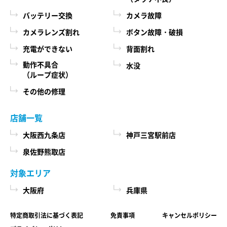
際に、必ず当社各店舗へお問い合わせください。
るために、当社に登録されている情報を入力画
バッテリー交換
カメラ故障
面に表示させたり、ユーザーのご指示に基づい
カメラレンズ割れ
ボタン故障・破損
第６条 修理部品の取扱い
て他のサービスなど（提携先が提供するものも
充電ができない
背面割れ
本サービスで使用する交換部品は、互換製品とな
含みます）に転送したりする目的
ります。 本サービスの提供による部品交換の際に
動作不具合
水没
代金の支払を遅滞したり第三者に損害を発生さ
（ループ症状）
取り外した修理依頼品の部品をリサイクルや分析
せたりするなど、本サービスの利用規約に違反
などのために、当社の任意の判断で回収させてい
その他の修理
したユーザーや、不正・不当な目的でサービス
ただく場合があります。 回収した部品は当社の所
有物として、当社の判断により、再生、利用また
を利用しようとするユーザーの利用をお断りす
店舗一覧
は廃棄等を行いますので、あらかじめご了承くだ
るために、利用態様、氏名や住所など個人を特
さい。
大阪西九条店
神戸三宮駅前店
定するための情報を利用する目的
泉佐野熊取店
ユーザーからのお問い合わせに対応するため
第７条 修理保証について
に、お問い合わせ内容や代金の請求に関する情
対象エリア
当社がおこなった修理において、修理完了日（当
報など当社がユーザーに対してサービスを提供
大阪府
兵庫県
社所定の処理が完了し、修理依頼品をお客様に引
するにあたって必要となる情報や、ユーザーの
き渡せる状態になった日）から1年以内(純正再生
サービス利用状況、連絡先情報などを利用する
特定商取引法に基づく表記
免責事項
キャンセルポリシー
品)または3ヶ月以内(その他の修理対応)に修理依頼
目的