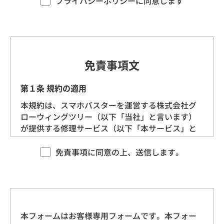
プライバシーポリシーに同意します
す。）を定めます。
第1条（プライバシー情報）
プライバシー情報のうち「個人情報」とは、個
免責事項文
人情報保護法にいう「個人情報」を指すものと
し、生存する個人に関する情報であって、当該
第１条 規約の適用
情報に含まれる氏名、生年月日、住所、電話番
本規約は、スマホバスターを運営する株式会社グ
号、連絡先その他の記述等により特定の個人を
ローウィングツリー（以下「当社」と言います）
識別できる情報を指します。
が提供する修理サービス（以下「本サービス」と
言います）に適用される基本的な条件を定めるも
プライバシー情報のうち「履歴情報および特性
のです。 当社は、本規約に沿ってお客様に本サー
免責事項に同意の上、送信します。
情報」とは、上記に定める「個人情報」以外の
ビスを提供させていただきますので、あらかじめ
ものをいい、ご利用いただいたサービスやご購
本規約にご同意をいただいた上で、本サービスを
入いただいた商品、ご覧になったページや広告
ご利用くださいますようお願いいたします。
の履歴、ユーザーが検索された検索キーワー
ド、ご利用日時、ご利用の方法、ご利用環境、
本フォームはお客様専用フォームです。本フォー
第２条 契約の成立
郵便番号や性別、職業、年齢、ユーザーのIPア