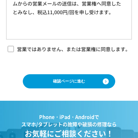
ムからの営業メールの送信は、営業権へ同意した
本規約に基づく本サービスに関する契約は、お客
ドレス、クッキー情報、位置情報、端末の個体
とみなし、税込11,000円/回を申し受けます。
様が修理をご希望になる携帯電話（以下「修理依
識別情報などを指します。
頼品」と言います）について、当社各店舗、当社
ホームページその他でご案内する当社所定の方法
により本サービスをお申込みになり、当社におい
第２条（プライバシー情報の収集方法）
て必要事項および本サービス提供の可否等を確認
当社は、ユーザーが利用する際に氏名、生年月
の後、当社がお客様のご依頼を承諾することをも
営業ではありません、または営業権に同意します。
って成立するものとします。 当社は、本規約に定
日、住所、電話番号、メールアドレス、銀行口
める場合のほか、お客様のご依頼の内容、時期、
座番号、クレジットカード番号、運転免許証番
方法、依頼時提供情報その他の事情によっては本
号などの個人情報をお尋ねすることがありま
サービスを提供できない場合があり、当社の任意
す。また、ユーザーと提携先などとの間でなさ
の判断でご依頼をお断りする場合がございますの
で、ご了承ください。
れたユーザーの個人情報を含む取引記録や、決
済に関する情報を当社の提携先（情報提供元、
広告主、広告配信先などを含みます。以下、｢提
第３条 修理の目的
Phone・iPad・Androidで
携先｣といいます。）などから収集することがあ
当社は、お客様の携帯電話が故障した場合、その
スマホ/タブレットの故障や破損の修理なら
ります。
機能・性能を修復・維持することを目的として、
お気軽にご相談ください！
当社は、ユーザーについて、利用したサービス
本サービスを提供致します。お客様の利用目的や