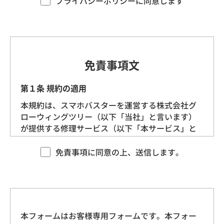
プライバシーポリシーに同意します
す。）を定めます。
第1条（プライバシー情報）
プライバシー情報のうち「個人情報」とは、個
免責事項文
人情報保護法にいう「個人情報」を指すものと
し、生存する個人に関する情報であって、当該
第１条 規約の適用
情報に含まれる氏名、生年月日、住所、電話番
本規約は、スマホバスターを運営する株式会社グ
号、連絡先その他の記述等により特定の個人を
ローウィングツリー（以下「当社」と言います）
識別できる情報を指します。
が提供する修理サービス（以下「本サービス」と
言います）に適用される基本的な条件を定めるも
プライバシー情報のうち「履歴情報および特性
のです。 当社は、本規約に沿ってお客様に本サー
免責事項に同意の上、送信します。
情報」とは、上記に定める「個人情報」以外の
ビスを提供させていただきますので、あらかじめ
ものをいい、ご利用いただいたサービスやご購
本規約にご同意をいただいた上で、本サービスを
入いただいた商品、ご覧になったページや広告
ご利用くださいますようお願いいたします。
の履歴、ユーザーが検索された検索キーワー
ド、ご利用日時、ご利用の方法、ご利用環境、
本フォームはお客様専用フォームです。本フォー
第２条 契約の成立
郵便番号や性別、職業、年齢、ユーザーのIPア