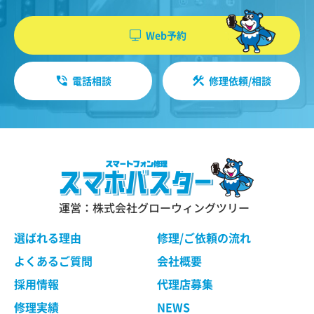
機能・性能に関する特別のご要望等に合致する状
やソフトウエア、購入した商品、閲覧したペー
態にすることをお約束するものではありません。
ジや広告の履歴、検索した検索キーワード、利
Web予約
修理依頼品の点検作業の結果、その状態・状況に
用日時、利用方法、利用環境（携帯端末を通じ
よっては修理等の処理ができない場合があります
てご利用の場合の当該端末の通信状態、利用に
ので、ご了承ください。 当社は、お客様の修理依
電話相談
修理依頼/相談
際しての各種設定情報なども含みます）、IPア
頼品の状態、故障部分あるいは当社の事情によ
り、修理による対応が不可能、困難または合理的
ドレス、クッキー情報、位置情報、端末の個体
でないと判断した場合に、当社が選定する同等程
識別情報などの履歴情報および特性情報を、ユ
度の機能・性能を有する製品（修理依頼品と類似
ーザーが当社や提携先のサービスを利用しまた
の製品・異機種を含みます）（以下「交換品」と
はページを閲覧する際に収集します。
言います）と修理依頼品との交換をもって、本サ
ービスの提供とさせていただく場合がございま
す。交換品との交換にご同意いただけない場合
運営：株式会社グローウィングツリー
第３条（個人情報を収集・利用する目的）
は、本サービスのご依頼をキャンセルされたもの
として取り扱わせていただきます。
選ばれる理由
修理/ご依頼の流れ
当社が個人情報を収集・利用する目的は、以下の
とおりです。
よくあるご質問
会社概要
ユーザーに自分の利用状況の閲覧を行っていた
第４条 修理の手続き
採用情報
代理店募集
だくために、氏名、住所、連絡先、支払方法な
本規約に基づき当社が行う修理は、当社各店舗、
修理実績
NEWS
どの登録情報、利用されたサービスや購入され