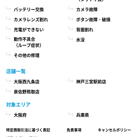
際に、必ず当社各店舗へお問い合わせください。
るために、当社に登録されている情報を入力画
バッテリー交換
カメラ故障
面に表示させたり、ユーザーのご指示に基づい
カメラレンズ割れ
ボタン故障・破損
第６条 修理部品の取扱い
て他のサービスなど（提携先が提供するものも
充電ができない
背面割れ
本サービスで使用する交換部品は、互換製品とな
含みます）に転送したりする目的
ります。 本サービスの提供による部品交換の際に
動作不具合
水没
代金の支払を遅滞したり第三者に損害を発生さ
（ループ症状）
取り外した修理依頼品の部品をリサイクルや分析
せたりするなど、本サービスの利用規約に違反
などのために、当社の任意の判断で回収させてい
その他の修理
したユーザーや、不正・不当な目的でサービス
ただく場合があります。 回収した部品は当社の所
有物として、当社の判断により、再生、利用また
を利用しようとするユーザーの利用をお断りす
店舗一覧
は廃棄等を行いますので、あらかじめご了承くだ
るために、利用態様、氏名や住所など個人を特
さい。
大阪西九条店
神戸三宮駅前店
定するための情報を利用する目的
泉佐野熊取店
ユーザーからのお問い合わせに対応するため
第７条 修理保証について
に、お問い合わせ内容や代金の請求に関する情
対象エリア
当社がおこなった修理において、修理完了日（当
報など当社がユーザーに対してサービスを提供
大阪府
兵庫県
社所定の処理が完了し、修理依頼品をお客様に引
するにあたって必要となる情報や、ユーザーの
き渡せる状態になった日）から1年以内(純正再生
サービス利用状況、連絡先情報などを利用する
特定商取引法に基づく表記
免責事項
キャンセルポリシー
品)または3ヶ月以内(その他の修理対応)に修理依頼
目的