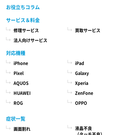
当社ホームページでご確認ください。 当社が修理
お役立ちコラム
た商品、およびそれらの代金などに関する情報
依頼品をお預かりする前に、お客様により修理依
を表示する目的
頼品に取り付けられた記録媒体、SIMカード、ケー
サービス＆料金
ス、その他一切のもの（以下「付加物」としま
ユーザーにお知らせや連絡をするためにメール
修理サービス
買取サービス
す）を修理依頼品から取り外してください。 な
アドレスを利用する場合やユーザーに商品を送
お、修理依頼品に付加物が取り付けられた状態
法人向けサービス
付したり必要に応じて連絡したりするため、氏
で、お客様が修理依頼品を当社にお引渡しされた
名や住所などの連絡先情報を利用する目的
場合、当社は、修理の過程で、付加物に生じうる
対応機種
汚損、破損、紛失その他付加物に関連して生じう
ユーザーの本人確認を行うために、氏名、生年
iPhone
iPad
る一切の損害につき責任を負いかねます。
月日、住所、電話番号、銀行口座番号、クレジ
Pixel
Galaxy
ットカード番号、運転免許証番号、配達証明付
AQUOS
Xperia
き郵便の到達結果などの情報を利用する目的
第５条 料金について
ユーザーに代金を請求するために、購入された
HUAWEI
ZenFone
本サービスの料金（修理料金、その他の費用を含
商品名や数量、利用されたサービスの種類や期
み、以下「サービス料金」と言います）は当社規
ROG
OPPO
定料金を適用します。 サービス料金の概算額は当
間、回数、請求金額、氏名、住所、銀行口座番
社各店舗、当社ホームページでも確認することが
号やクレジットカード番号などの支払に関する
症状一覧
できますが、状況、条件により実際の料金が異な
情報などを利用する目的
液晶不良
画面割れ
る場合がございますので、本サービスをご依頼の
ユーザーが簡便にデータを入力できるようにす
（タッチ不良）