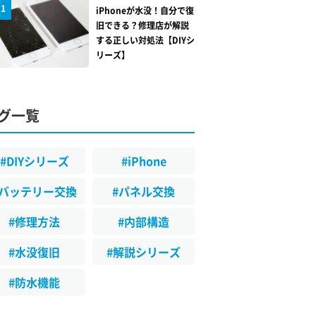
1
iPhoneが水没！自分で復
旧できる？修理店が解説
する正しい対処法【DIYシ
リーズ】
グ一覧
#DIYシリーズ
#iPhone
#バッテリー交換
#パネル交換
#修理方法
#内部構造
#水没復旧
#解説シリーズ
#防水機能