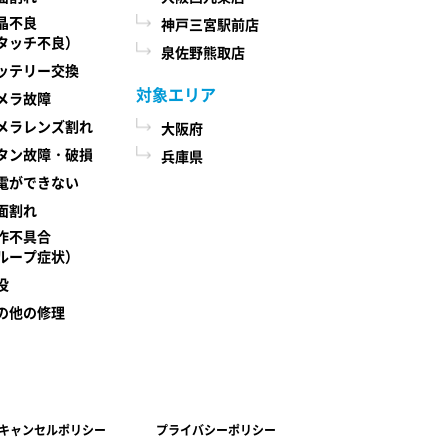
晶不良
神戸三宮駅前店
タッチ不良）
泉佐野熊取店
ッテリー交換
対象エリア
メラ故障
メラレンズ割れ
大阪府
タン故障・破損
兵庫県
電ができない
面割れ
作不具合
ループ症状）
没
の他の修理
キャンセルポリシー
プライバシーポリシー