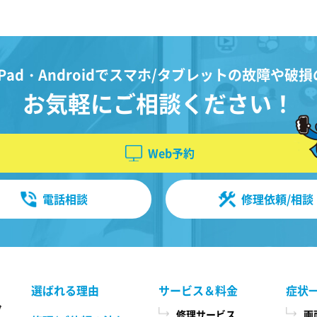
Pad・Androidで
スマホ/タブレットの故障や破損
お気軽にご相談ください！
Web予約
電話相談
修理依頼/相談
選ばれる理由
サービス＆料金
症状
修理サービス
画