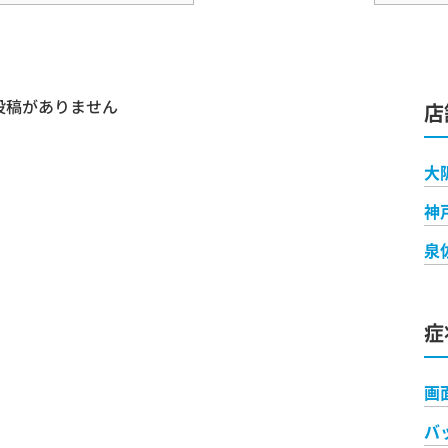
投稿がありません
店
大
神
泉
症
画
バ