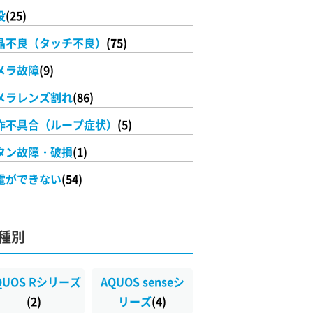
没
(25)
晶不良（タッチ不良）
(75)
メラ故障
(9)
メラレンズ割れ
(86)
作不具合（ループ症状）
(5)
タン故障・破損
(1)
電ができない
(54)
種別
QUOS Rシリーズ
AQUOS senseシ
(2)
リーズ
(4)