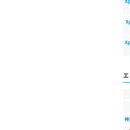
X
X
X
エ
神