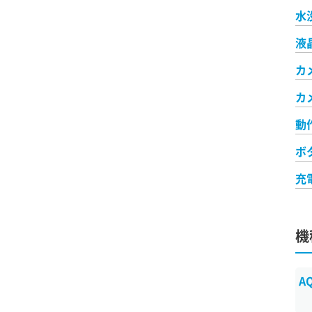
水
液
カ
カ
動
ボ
充
機
A