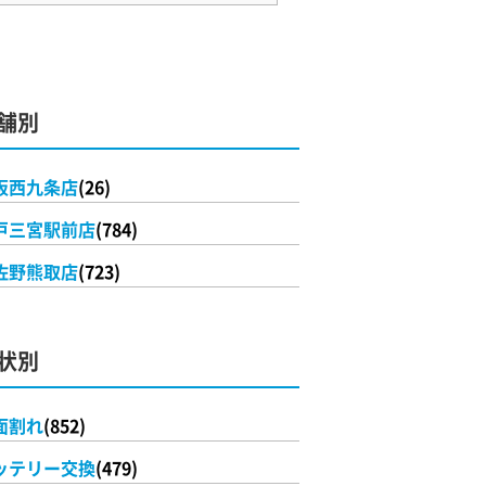
舗別
阪西九条店
(26)
戸三宮駅前店
(784)
佐野熊取店
(723)
状別
面割れ
(852)
ッテリー交換
(479)