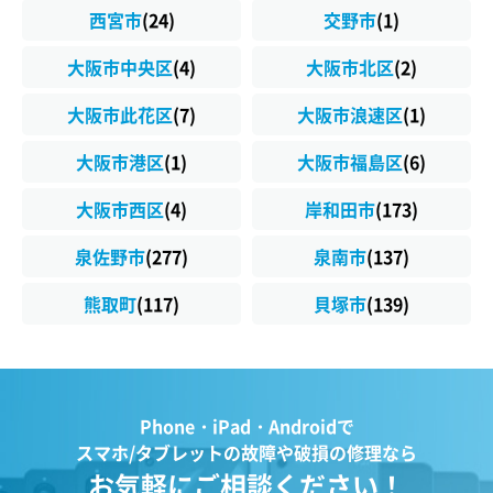
西宮市
(24)
交野市
(1)
大阪市中央区
(4)
大阪市北区
(2)
大阪市此花区
(7)
大阪市浪速区
(1)
大阪市港区
(1)
大阪市福島区
(6)
大阪市西区
(4)
岸和田市
(173)
泉佐野市
(277)
泉南市
(137)
熊取町
(117)
貝塚市
(139)
Phone・iPad・Androidで
スマホ/タブレットの故障や破損の修理なら
お気軽にご相談ください！