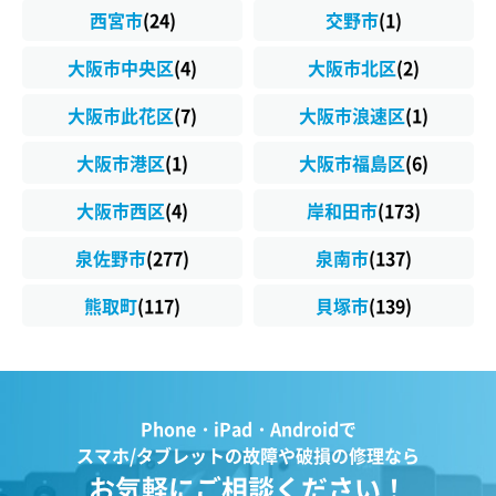
西宮市
(24)
交野市
(1)
大阪市中央区
(4)
大阪市北区
(2)
大阪市此花区
(7)
大阪市浪速区
(1)
大阪市港区
(1)
大阪市福島区
(6)
大阪市西区
(4)
岸和田市
(173)
泉佐野市
(277)
泉南市
(137)
熊取町
(117)
貝塚市
(139)
Phone・iPad・Androidで
スマホ/タブレットの故障や破損の修理なら
お気軽にご相談ください！