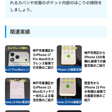
れるカバンや衣服のポケット内部のほこりの掃除を
しましょう。
関連実績
神戸市東灘区か
神戸市西区から
らiPhone 17
iPhone 15の有
Pro Maxのカメ
機EL破損での画
ラレンズ破損で
面交換のご紹介
の交換のご紹介
神戸市東灘区か
西宮市から
らiPhone 13
iPhone 15 Pro
Miniのバッテリ
の有機EL破損で
ー劣化による電
の画面交換のご
池交換のご紹介
紹介