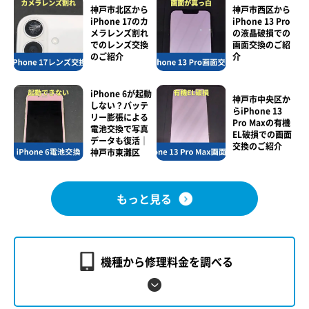
神戸市北区から
神戸市西区から
iPhone 17のカ
iPhone 13 Pro
メラレンズ割れ
の液晶破損での
でのレンズ交換
画面交換のご紹
のご紹介
介
iPhone 6が起動
神戸市中央区か
しない？バッテ
らiPhone 13
リー膨張による
Pro Maxの有機
電池交換で写真
EL破損での画面
データも復活｜
交換のご紹介
神戸市東灘区
もっと見る
機種から修理料金を調べる