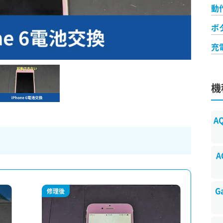
動
ボ
充
機
A
A
G
修理後