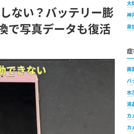
大
が起動しない？バッテリー膨
神
換で写真データも復活
泉
症
画
バ
水
液
カ
カ