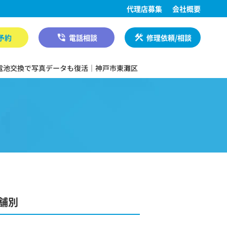
代理店募集
会社概要
予約
電話相談
修理依頼/相談
よる電池交換で写真データも復活｜神戸市東灘区
舗別