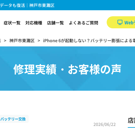
写真データも復活｜神戸市東灘区
Web
症状一覧
対応機種
店舗一覧
よくあるご質問
県
神戸市東灘区
iPhone 6が起動しない？バッテリー膨張に
修理実績・お客様の声
店
バッテリー交換
2026/06/22