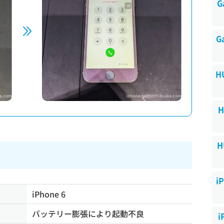
G
G
H
H
H
i
iPhone 6
バッテリー膨張により起動不良
i