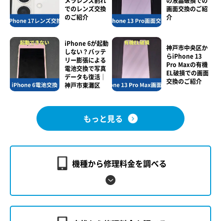
メラレンズ割れ
の液晶破損での
でのレンズ交換
画面交換のご紹
のご紹介
介
iPhone 6が起動
神戸市中央区か
しない？バッテ
らiPhone 13
リー膨張による
Pro Maxの有機
電池交換で写真
EL破損での画面
データも復活｜
交換のご紹介
神戸市東灘区
もっと見る
機種から修理料金を調べる