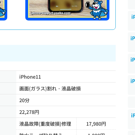
i
i
i
iPhone11
i
画面(ガラス)割れ・液晶破損
20分
22,278円
i
液晶故障(重度破損)修理
17,980円