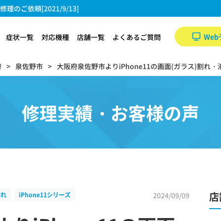
のご依頼[2021/9/13]
Web
症状一覧
対応機種
店舗一覧
よくあるご質問
府
泉佐野市
大阪府泉佐野市よりiPhone11の画面(ガラス)割れ・液
修理実績・お客様の声
店
2024/09/09
割れ
iPhone11シリーズ