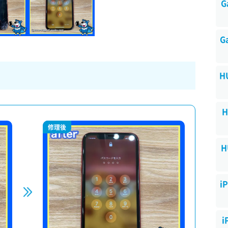
G
G
H
H
修理後
H
i
i