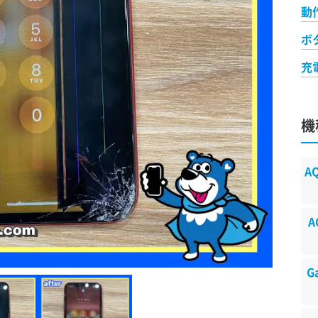
動
ボ
充
機
A
A
G