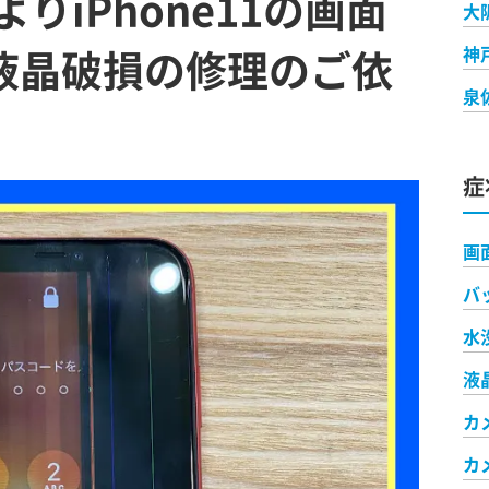
りiPhone11の画面
大
・液晶破損の修理のご依
神
泉
症
画
バ
水
液
カ
カ