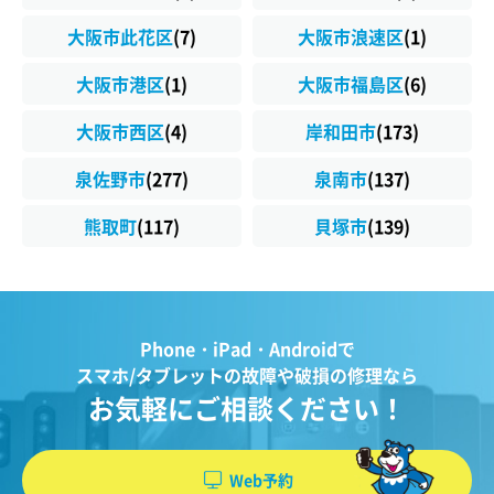
大阪市此花区
(7)
大阪市浪速区
(1)
大阪市港区
(1)
大阪市福島区
(6)
大阪市西区
(4)
岸和田市
(173)
泉佐野市
(277)
泉南市
(137)
熊取町
(117)
貝塚市
(139)
Phone・iPad・Androidで
スマホ/タブレットの故障や破損の修理なら
お気軽にご相談ください！
Web予約