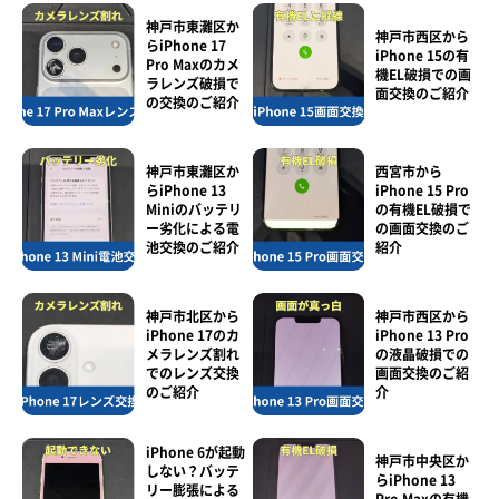
神戸市東灘区か
神戸市西区から
らiPhone 17
iPhone 15の有
Pro Maxのカメ
機EL破損での画
ラレンズ破損で
面交換のご紹介
の交換のご紹介
神戸市東灘区か
西宮市から
らiPhone 13
iPhone 15 Pro
Miniのバッテリ
の有機EL破損で
ー劣化による電
の画面交換のご
池交換のご紹介
紹介
神戸市北区から
神戸市西区から
iPhone 17のカ
iPhone 13 Pro
メラレンズ割れ
の液晶破損での
でのレンズ交換
画面交換のご紹
のご紹介
介
iPhone 6が起動
神戸市中央区か
しない？バッテ
らiPhone 13
リー膨張による
Pro Maxの有機