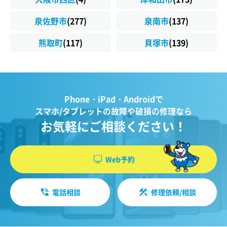
泉佐野市
(277)
泉南市
(137)
熊取町
(117)
貝塚市
(139)
Phone・iPad・Androidで
スマホ/タブレットの故障や破損の修理なら
お気軽にご相談ください！
Web予約
電話相談
修理依頼/相談