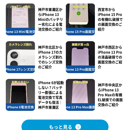
神戸市東灘区か
西宮市から
らiPhone 13
iPhone 15 Pro
Miniのバッテリ
の有機EL破損で
ー劣化による電
の画面交換のご
池交換のご紹介
紹介
神戸市北区から
神戸市西区から
iPhone 17のカ
iPhone 13 Pro
メラレンズ割れ
の液晶破損での
でのレンズ交換
画面交換のご紹
のご紹介
介
iPhone 6が起動
神戸市中央区か
しない？バッテ
らiPhone 13
リー膨張による
Pro Maxの有機
電池交換で写真
EL破損での画面
データも復活｜
交換のご紹介
神戸市東灘区
もっと見る