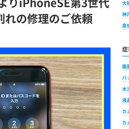
りiPhoneSE第3世代
大
)割れの修理のご依頼
神
泉
症
画
バ
水
液
カ
カ