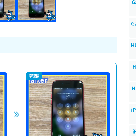
G
G
H
H
修理後
H
i
i