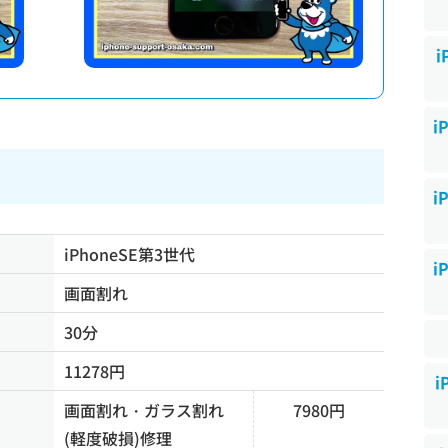
i
i
i
iPhoneSE第3世代
i
画面割れ
30分
11278円
i
画面割れ・ガラス割れ
7980円
(軽度破損)修理