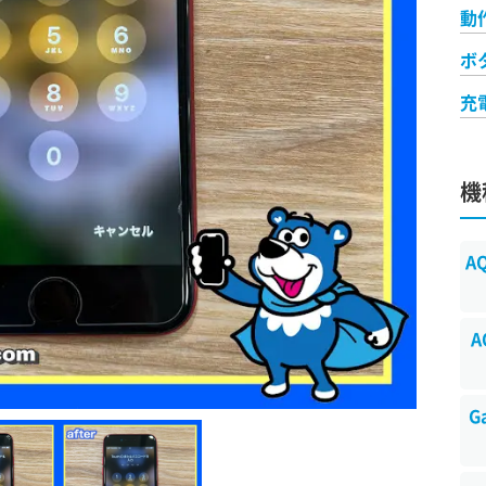
動
ボ
充
機
A
A
G