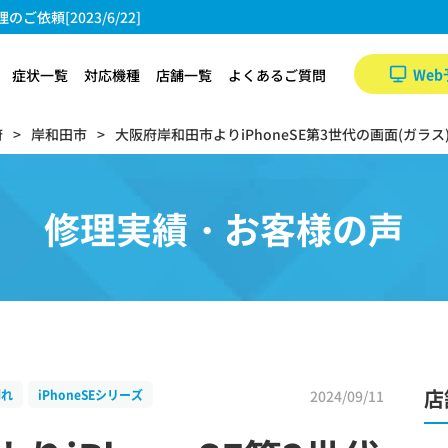
依頼[2023/6/22]
Web
症状一覧
対応機種
店舗一覧
よくあるご質問
府
岸和田市
大阪府岸和田市よりiPhoneSE第3世代の画面(ガラス)割
修理実績・お客様の声
店
2024/09/11
割れ
iPhoneSEシリーズ