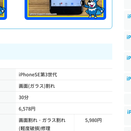
i
i
i
iPhoneSE第3世代
i
画面(ガラス)割れ
30分
6,578円
i
画面割れ・ガラス割れ
5,980円
(軽度破損)修理