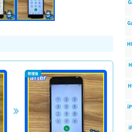
G
G
H
H
修理後
H
i
i