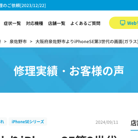
依頼[2023/12/22]
Web
症状一覧
対応機種
店舗一覧
よくあるご質問
府
泉佐野市
大阪府泉佐野市よりiPhoneSE第3世代の画面(ガラス)割
修理実績・お客様の声
店
2024/09/11
割れ
iPhoneSEシリーズ