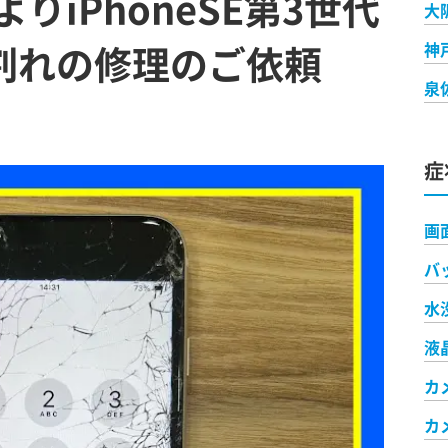
りiPhoneSE第3世代
大
)割れの修理のご依頼
神
泉
症
画
バ
水
液
カ
カ