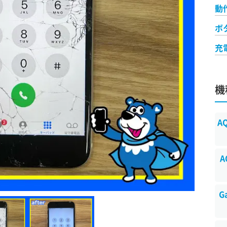
動
ボ
充
機
A
A
G