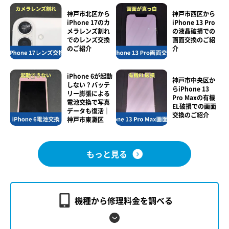
神戸市北区から
神戸市西区から
iPhone 17のカ
iPhone 13 Pro
メラレンズ割れ
の液晶破損での
でのレンズ交換
画面交換のご紹
のご紹介
介
iPhone 6が起動
神戸市中央区か
しない？バッテ
らiPhone 13
リー膨張による
Pro Maxの有機
電池交換で写真
EL破損での画面
データも復活｜
交換のご紹介
神戸市東灘区
もっと見る
機種から修理料金を調べる