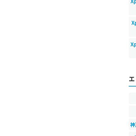
X
X
X
エ
神