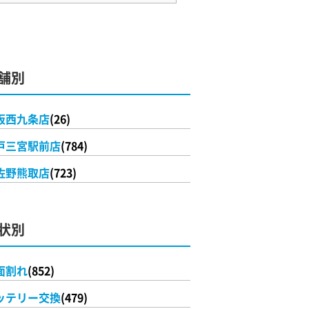
舗別
阪西九条店
(26)
戸三宮駅前店
(784)
佐野熊取店
(723)
状別
面割れ
(852)
ッテリー交換
(479)