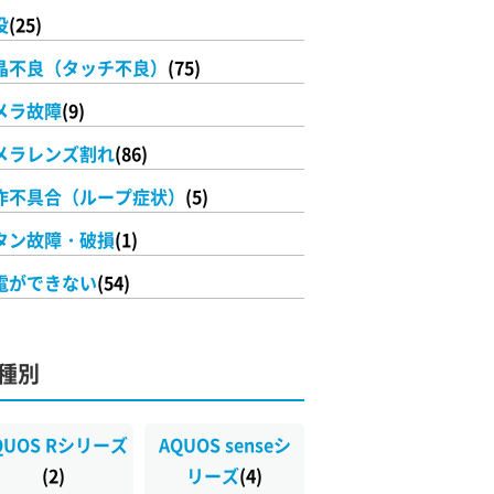
没
(25)
晶不良（タッチ不良）
(75)
メラ故障
(9)
メラレンズ割れ
(86)
作不具合（ループ症状）
(5)
タン故障・破損
(1)
電ができない
(54)
種別
QUOS Rシリーズ
AQUOS senseシ
(2)
リーズ
(4)