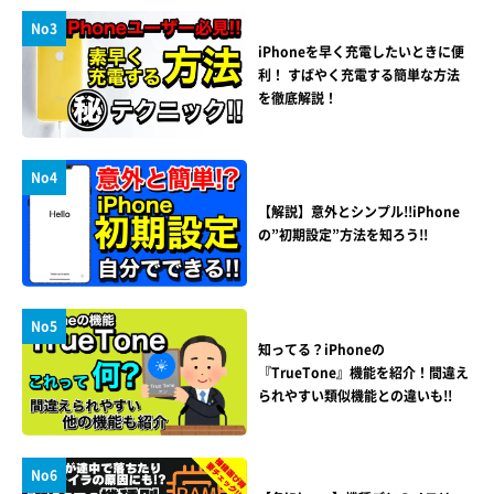
No3
iPhoneを早く充電したいときに便
利！ すばやく充電する簡単な方法
を徹底解説！
No4
【解説】意外とシンプル!!iPhone
の”初期設定”方法を知ろう!!
No5
知ってる？iPhoneの
『TrueTone』機能を紹介！間違え
られやすい類似機能との違いも!!
No6