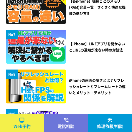
【各iPhone】機種ごとのメモリ
(RAM)容量一覧 さくさく快適な機
種の選び方!!
No7
【iPhone】LINEアプリを開かない
とLINEの通知が来ない時の対処法
No8
iPhoneの画面の凄さとは？リフレ
ッシュレートとフレームレートの違
いとメリット・デメリット
No9
【解説】SoftBankのiPhone保証
『あんしん保証パック with
Web予約
電話相談
修理依頼/相談
AppleCare Services』を徹底解