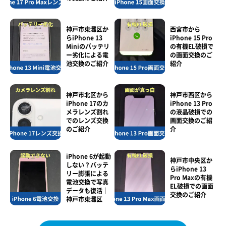
神戸市東灘区か
西宮市から
らiPhone 13
iPhone 15 Pro
Miniのバッテリ
の有機EL破損で
ー劣化による電
の画面交換のご
池交換のご紹介
紹介
神戸市北区から
神戸市西区から
iPhone 17のカ
iPhone 13 Pro
メラレンズ割れ
の液晶破損での
でのレンズ交換
画面交換のご紹
のご紹介
介
iPhone 6が起動
神戸市中央区か
しない？バッテ
らiPhone 13
リー膨張による
Pro Maxの有機
電池交換で写真
EL破損での画面
データも復活｜
交換のご紹介
神戸市東灘区