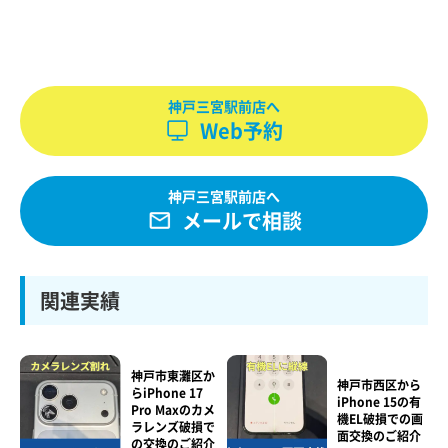
神戸三宮駅前店へ
Web予約
神戸三宮駅前店へ
メールで相談
関連実績
神戸市東灘区か
神戸市西区から
らiPhone 17
iPhone 15の有
Pro Maxのカメ
機EL破損での画
ラレンズ破損で
面交換のご紹介
の交換のご紹介