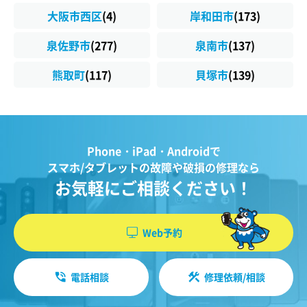
大阪市西区
(4)
岸和田市
(173)
泉佐野市
(277)
泉南市
(137)
熊取町
(117)
貝塚市
(139)
Phone・iPad・Androidで
スマホ/タブレットの故障や破損の修理なら
お気軽にご相談ください！
Web予約
電話相談
修理依頼/相談