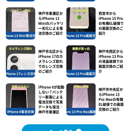
神戸市東灘区か
西宮市から
らiPhone 13
iPhone 15 Pro
Miniのバッテリ
の有機EL破損で
ー劣化による電
の画面交換のご
池交換のご紹介
紹介
神戸市北区から
神戸市西区から
iPhone 17のカ
iPhone 13 Pro
メラレンズ割れ
の液晶破損での
でのレンズ交換
画面交換のご紹
のご紹介
介
iPhone 6が起動
神戸市中央区か
しない？バッテ
らiPhone 13
リー膨張による
Pro Maxの有機
電池交換で写真
EL破損での画面
データも復活｜
交換のご紹介
神戸市東灘区