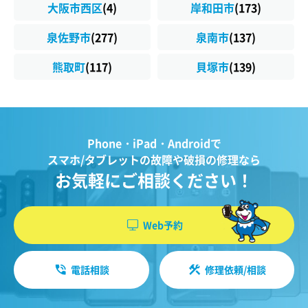
大阪市西区
(4)
岸和田市
(173)
泉佐野市
(277)
泉南市
(137)
熊取町
(117)
貝塚市
(139)
Phone・iPad・Androidで
スマホ/タブレットの故障や破損の修理なら
お気軽にご相談ください！
Web予約
電話相談
修理依頼/相談