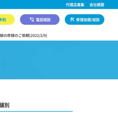
代理店募集
会社概要
予約
電話相談
修理依頼/相談
修理のご依頼[2022/2/9]
舗別