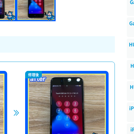
G
G
H
H
修理後
H
i
i