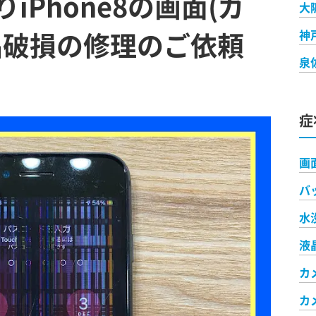
iPhone8の画面(ガ
大
晶破損の修理のご依頼
神
泉
症
画
バ
水
液
カ
カ