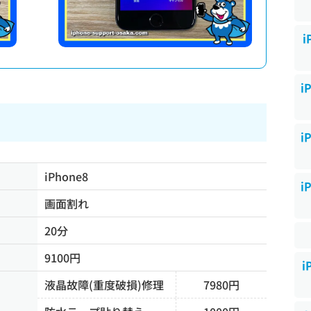
i
i
i
iPhone8
i
画面割れ
20分
9100円
i
液晶故障(重度破損)修理
7980円