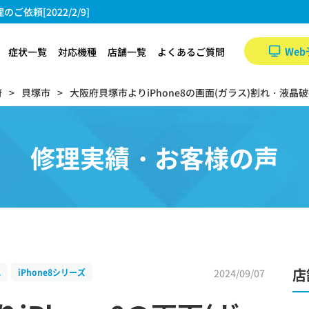
依頼[2022/2/9]
Web
症状一覧
対応機種
店舗一覧
よくあるご質問
府
貝塚市
大阪府貝塚市よりiPhone8の画面(ガラス)割れ・液晶破損の
修理実績・お客様の声
店
2024/09/07
れ
iPhone8シリーズ