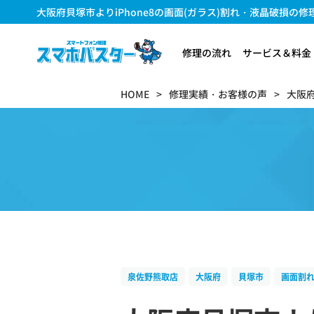
大阪府貝塚市よりiPhone8の画面(ガラス)割れ・液晶破損の修理のご
修理の流れ
サービス＆料金
HOME
修理実績・お客様の声
大阪
泉佐野熊取店
大阪府
貝塚市
画面割