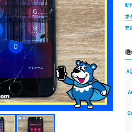
動
ボ
充
機
A
A
G