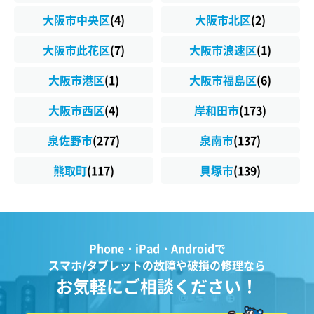
大阪市中央区
(4)
大阪市北区
(2)
大阪市此花区
(7)
大阪市浪速区
(1)
大阪市港区
(1)
大阪市福島区
(6)
大阪市西区
(4)
岸和田市
(173)
泉佐野市
(277)
泉南市
(137)
熊取町
(117)
貝塚市
(139)
Phone・iPad・Androidで
スマホ/タブレットの故障や破損の修理なら
お気軽にご相談ください！