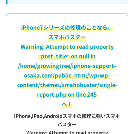
iPhone7シリーズの修理のことなら、
スマホバスター
Warning
: Attempt to read property
"post_title" on null in
/home/growingtree/iphone-support-
osaka.com/public_html/wp/wp-
content/themes/smahobuster/single-
report.php
on line
245
へ！
iPhone,iPad,Androidスマホの修理に強いスマホ
バスター
Warning
: Attempt to read property