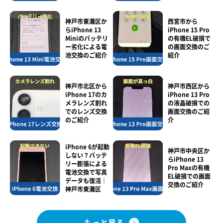
神戸市東灘区か
西宮市から
らiPhone 13
iPhone 15 Pro
Miniのバッテリ
の有機EL破損で
ー劣化による電
の画面交換のご
池交換のご紹介
紹介
神戸市北区から
神戸市西区から
iPhone 17のカ
iPhone 13 Pro
メラレンズ割れ
の液晶破損での
でのレンズ交換
画面交換のご紹
のご紹介
介
iPhone 6が起動
神戸市中央区か
しない？バッテ
らiPhone 13
リー膨張による
Pro Maxの有機
電池交換で写真
EL破損での画面
データも復活｜
交換のご紹介
神戸市東灘区
もっと見る