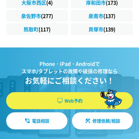
大阪市西区
(4)
岸和田市
(173)
泉佐野市
(277)
泉南市
(137)
熊取町
(117)
貝塚市
(139)
Phone・iPad・Androidで
スマホ/タブレットの故障や破損の修理なら
お気軽にご相談ください！
Web予約
電話相談
修理依頼/相談