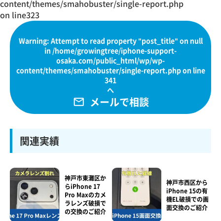
content/themes/smahobuster/single-report.php
on line
323
Warning
: Attempt to read property "post_title" on null
in
/home/growingtree/iphone-support-
osaka.com/public_html/wp/wp-
content/themes/smahobuster/single-report.php
on line
341
へ
メールで相談
関連実績
神戸市東灘区か
神戸市西区から
らiPhone 17
iPhone 15の有
Pro Maxのカメ
機EL破損での画
ラレンズ破損で
面交換のご紹介
の交換のご紹介