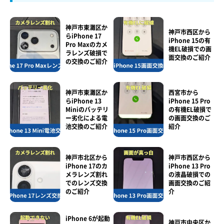
神戸市東灘区か
神戸市西区から
らiPhone 17
iPhone 15の有
Pro Maxのカメ
機EL破損での画
ラレンズ破損で
面交換のご紹介
の交換のご紹介
神戸市東灘区か
西宮市から
らiPhone 13
iPhone 15 Pro
Miniのバッテリ
の有機EL破損で
ー劣化による電
の画面交換のご
池交換のご紹介
紹介
神戸市北区から
神戸市西区から
iPhone 17のカ
iPhone 13 Pro
メラレンズ割れ
の液晶破損での
でのレンズ交換
画面交換のご紹
のご紹介
介
iPhone 6が起動
神戸市中央区か