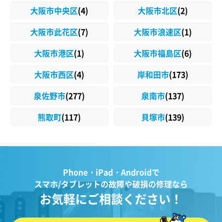
大阪市中央区
(4)
大阪市北区
(2)
大阪市此花区
(7)
大阪市浪速区
(1)
大阪市港区
(1)
大阪市福島区
(6)
大阪市西区
(4)
岸和田市
(173)
泉佐野市
(277)
泉南市
(137)
熊取町
(117)
貝塚市
(139)
Phone・iPad・Androidで
スマホ/タブレットの故障や破損の修理なら
お気軽にご相談ください！