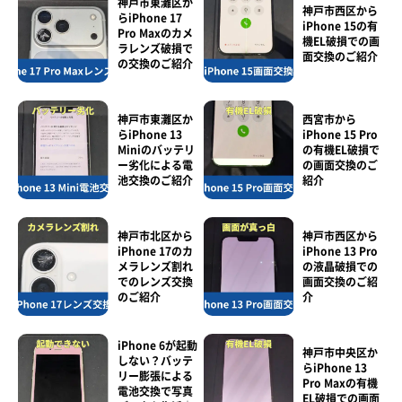
神戸市東灘区か
神戸市西区から
らiPhone 17
iPhone 15の有
Pro Maxのカメ
機EL破損での画
ラレンズ破損で
面交換のご紹介
の交換のご紹介
神戸市東灘区か
西宮市から
らiPhone 13
iPhone 15 Pro
Miniのバッテリ
の有機EL破損で
ー劣化による電
の画面交換のご
池交換のご紹介
紹介
神戸市北区から
神戸市西区から
iPhone 17のカ
iPhone 13 Pro
メラレンズ割れ
の液晶破損での
でのレンズ交換
画面交換のご紹
のご紹介
介
iPhone 6が起動
神戸市中央区か
しない？バッテ
らiPhone 13
リー膨張による
Pro Maxの有機
電池交換で写真
EL破損での画面