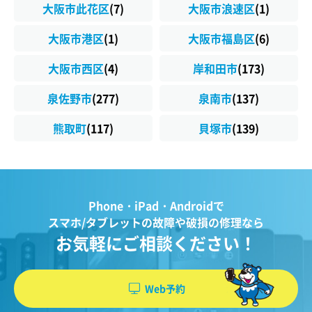
大阪市此花区
(7)
大阪市浪速区
(1)
大阪市港区
(1)
大阪市福島区
(6)
大阪市西区
(4)
岸和田市
(173)
泉佐野市
(277)
泉南市
(137)
熊取町
(117)
貝塚市
(139)
Phone・iPad・Androidで
スマホ/タブレットの故障や破損の修理なら
お気軽にご相談ください！
Web予約