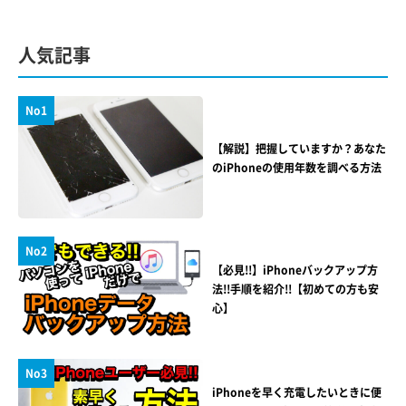
人気記事
No1
【解説】把握していますか？あなた
のiPhoneの使用年数を調べる方法
No2
【必見!!】iPhoneバックアップ方
法!!手順を紹介!!【初めての方も安
心】
No3
iPhoneを早く充電したいときに便