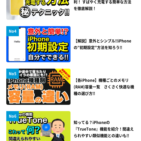
利！ すばやく充電する簡単な方法
を徹底解説！
No4
【解説】意外とシンプル!!iPhone
の”初期設定”方法を知ろう!!
No5
【各iPhone】機種ごとのメモリ
(RAM)容量一覧 さくさく快適な機
種の選び方!!
No6
知ってる？iPhoneの
『TrueTone』機能を紹介！間違え
られやすい類似機能との違いも!!